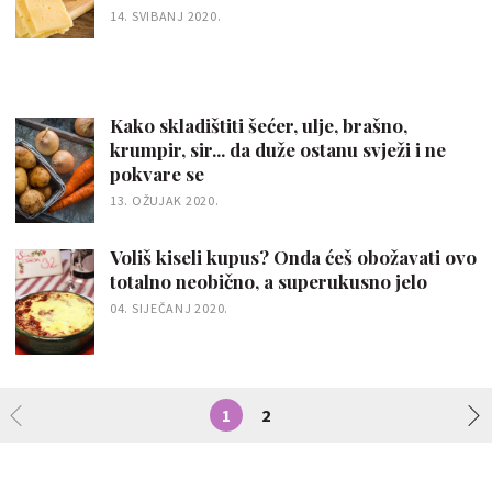
14. SVIBANJ 2020.
Kako skladištiti šećer, ulje, brašno,
krumpir, sir... da duže ostanu svježi i ne
pokvare se
13. OŽUJAK 2020.
Voliš kiseli kupus? Onda ćeš obožavati ovo
totalno neobično, a superukusno jelo
04. SIJEČANJ 2020.
1
2