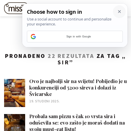
Sign in with Google
PRONAĐENO
22 REZULTATA
ZA TAG „
SIR
”
Ovo je najbolji sir na svijetu! Pobijedio je u
konkurenciji od 5200 sireva i dolazi iz
Švicarske
19. STUDENI 2025.
Probala sam pizzu s čak 10 vrsta sira i
oduševila se: evo zašto je moraš dodati na
svoju must-eat listu!