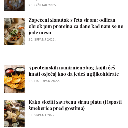
25. OŽUJAK 2025.
Zapečeni slanutak s feta sirom: odličan
obrok pun proteina za dane kad nam se ne
jede meso
20. SRPANJ 2023.
5 proteinskih namirnica zbog kojih ćeš
imati osjećaj kao da jedeš ugljikohidrate
28. LISTOPAD 2022.
Kako složiti savršenu sirnu platu (i ispasti
šmekerica pred gostima)
03. SRPANJ 2022.