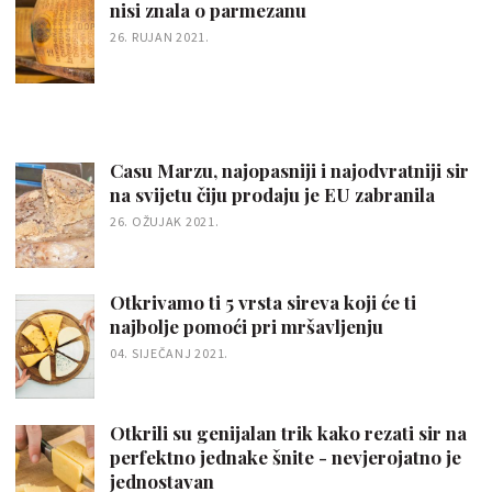
nisi znala o parmezanu
26. RUJAN 2021.
Casu Marzu, najopasniji i najodvratniji sir
na svijetu čiju prodaju je EU zabranila
26. OŽUJAK 2021.
Otkrivamo ti 5 vrsta sireva koji će ti
najbolje pomoći pri mršavljenju
04. SIJEČANJ 2021.
Otkrili su genijalan trik kako rezati sir na
perfektno jednake šnite - nevjerojatno je
jednostavan