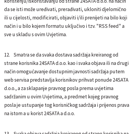
korištenju/iskorištavanju od strane 24SATA d.o.o. na način
da se isti može uređivati, prerađivati, ukloniti djelomično
ili u cijelosti, modificirati, objaviti i/ili prenijeti na bilo koji
način i u bilo kojem formatu uključivo i tzv. "RSS feed" a
sve u skladu s ovim Uvjetima.
12. Smatra se da svaka dostava sadržaja kreiranog od
strane korisnika 24SATA d.o.o. kao i svaka objava ili na drugi
način omogućavanje dostupnim javnosti sadržaja putem
web servisa predstavlja korisnikov prihvat ponude 24SATA
d.o.o., a za sklapanje pravnog posla prema uvjetima
sadržanim u ovim Uvjetima, a predmet kojeg pravnog
posla je ustupanje tog korisničkog sadržaja i prijenos prava
na istom a u korist 24SATA a d.o.o.
13. Svaka objava sadržaja kreiranog od strane korisnika na