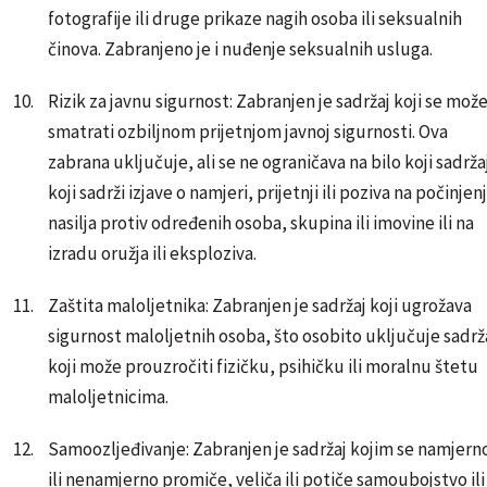
fotografije ili druge prikaze nagih osoba ili seksualnih
činova. Zabranjeno je i nuđenje seksualnih usluga.
Rizik za javnu sigurnost: Zabranjen je sadržaj koji se mož
smatrati ozbiljnom prijetnjom javnoj sigurnosti. Ova
zabrana uključuje, ali se ne ograničava na bilo koji sadrža
koji sadrži izjave o namjeri, prijetnji ili poziva na počinjen
nasilja protiv određenih osoba, skupina ili imovine ili na
izradu oružja ili eksploziva.
Zaštita maloljetnika: Zabranjen je sadržaj koji ugrožava
sigurnost maloljetnih osoba, što osobito uključuje sadrž
koji može prouzročiti fizičku, psihičku ili moralnu štetu
maloljetnicima.
Samoozljeđivanje: Zabranjen je sadržaj kojim se namjern
ili nenamjerno promiče, veliča ili potiče samoubojstvo ili