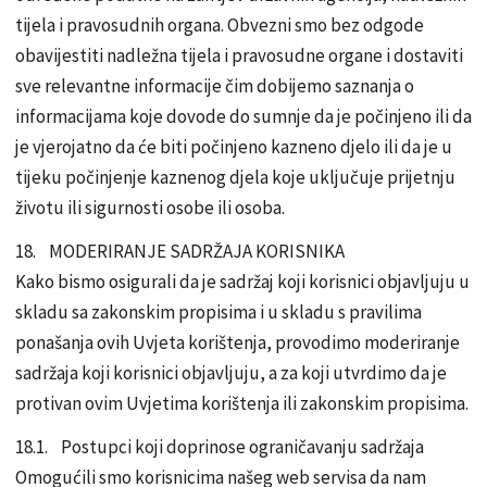
tijela i pravosudnih organa. Obvezni smo bez odgode
obavijestiti nadležna tijela i pravosudne organe i dostaviti
sve relevantne informacije čim dobijemo saznanja o
informacijama koje dovode do sumnje da je počinjeno ili da
je vjerojatno da će biti počinjeno kazneno djelo ili da je u
tijeku počinjenje kaznenog djela koje uključuje prijetnju
životu ili sigurnosti osobe ili osoba.
18. MODERIRANJE SADRŽAJA KORISNIKA
Kako bismo osigurali da je sadržaj koji korisnici objavljuju u
skladu sa zakonskim propisima i u skladu s pravilima
ponašanja ovih Uvjeta korištenja, provodimo moderiranje
sadržaja koji korisnici objavljuju, a za koji utvrdimo da je
protivan ovim Uvjetima korištenja ili zakonskim propisima.
18.1. Postupci koji doprinose ograničavanju sadržaja
Omogućili smo korisnicima našeg web servisa da nam