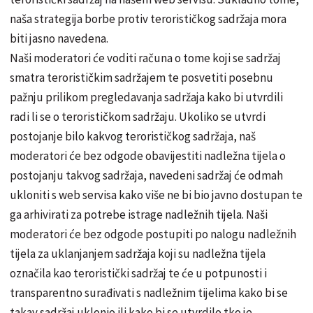
naša strategija borbe protiv terorističkog sadržaja mora
biti jasno navedena.
Naši moderatori će voditi računa o tome koji se sadržaj
smatra terorističkim sadržajem te posvetiti posebnu
pažnju prilikom pregledavanja sadržaja kako bi utvrdili
radi li se o terorističkom sadržaju. Ukoliko se utvrdi
postojanje bilo kakvog terorističkog sadržaja, naš
moderatori će bez odgode obavijestiti nadležna tijela o
postojanju takvog sadržaja, navedeni sadržaj će odmah
ukloniti s web servisa kako više ne bi bio javno dostupan te
ga arhivirati za potrebe istrage nadležnih tijela. Naši
moderatori će bez odgode postupiti po nalogu nadležnih
tijela za uklanjanjem sadržaja koji su nadležna tijela
označila kao teroristički sadržaj te će u potpunosti i
transparentno surađivati s nadležnim tijelima kako bi se
takav sadržaj uklonio ili kako bi se utvrdilo tko je