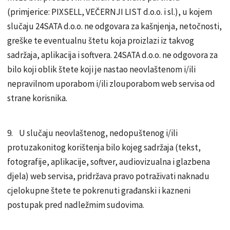
(primjerice: PIXSELL, VEČERNJI LIST d.o.o. i sl.), u kojem
slučaju 24SATA d.o.o. ne odgovara za kašnjenja, netočnosti,
greške te eventualnu štetu koja proizlazi iz takvog
sadržaja, aplikacija i softvera. 24SATA d.o.o. ne odgovora za
bilo koji oblik štete koji je nastao neovlaštenom i/ili
nepravilnom uporabom i/ili zlouporabom web servisa od
strane korisnika.
9. U slučaju neovlaštenog, nedopuštenog i/ili
protuzakonitog korištenja bilo kojeg sadržaja (tekst,
fotografije, aplikacije, softver, audiovizualna i glazbena
djela) web servisa, pridržava pravo potraživati naknadu
cjelokupne štete te pokrenuti građanski i kazneni
postupak pred nadležmim sudovima.