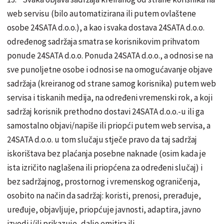
web servisu (bilo automatizirana ili putem ovlaštene
osobe 24SATA d.o.o.), a kao i svaka dostava 24SATA d.o.o.
određenog sadržaja smatra se korisnikovim prihvatom
ponude 24SATA d.o.o. Ponuda 24SATA d.o.o., a odnosi se na
sve punoljetne osobe i odnosi se na omogućavanje objave
sadržaja (kreiranog od strane samog korisnika) putem web
servisa i tiskanih medija, na određeni vremenski rok, a koji
sadržaj korisnik prethodno dostavi 24SATA d.o.o.-u ili ga
samostalno objavi/napiše ili priopći putem web servisa, a
24SATA d.o.o. u tom slučaju stječe pravo da taj sadržaj
iskorištava bez plaćanja posebne naknade (osim kada je
ista izričito naglašena ili priopćena za određeni slučaj) i
bez sadržajnog, prostornog i vremenskog ograničenja,
osobito na način da sadržaj: koristi, prenosi, prerađuje,
uređuje, objavljuje, priopćuje javnosti, adaptira, javno
izvodi i/ili prikazuje, dalje emitira ili