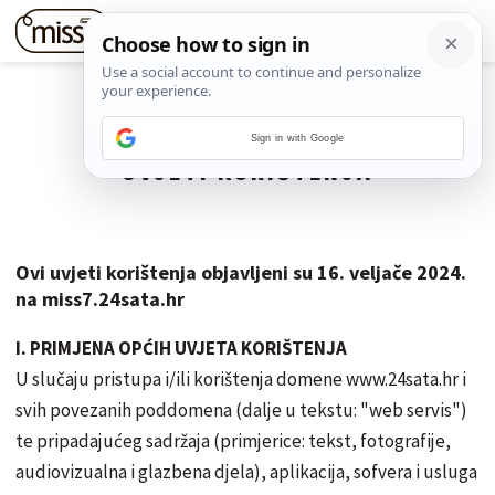
Sign in with Google
UVJETI KORIŠTENJA
Ovi uvjeti korištenja objavljeni su 16. veljače 2024.
na miss7.24sata.hr
I. PRIMJENA OPĆIH UVJETA KORIŠTENJA
U slučaju pristupa i/ili korištenja domene www.24sata.hr i
svih povezanih poddomena (dalje u tekstu: "web servis")
te pripadajućeg sadržaja (primjerice: tekst, fotografije,
audiovizualna i glazbena djela), aplikacija, sofvera i usluga