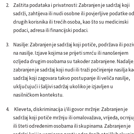
Zaštita podataka i privatnosti: Zabranjen je sadržaj koji
sadrži, zahtijeva ili nudi osobne ili povjerljive podatke o
drugih korisnika ili trećih osoba, kao što su medicinski
podaci, adresa ili financijski podaci.
Nasilje: Zabranjen je sadržaj koji potiče, podržava ili pozi
na nasilje. Izjave kojima se prijeti smrću ili nanošenjem
ozljeda drugim osobama su također zabranjene. Nadalje
zabranjen je sadržaj koji nudi ili traži počinjenje nasilja ka
sadržaj koji zagovara takvo postupanje ili veliča nasilje,
uključujući i šaljivi sadržaj ukoliko je izjavljen u
nasilničkom kontekstu.
Kleveta, diskriminacija i/ili govor mržnje: Zabranjen je
sadržaj koji potiče mržnju ili omalovažava, vrijeđa, ocrnju
ili šteti određenim osobama ili skupinama. Zabranjen je