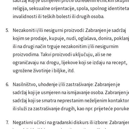
sadržaj koji je usmjeren protiv određenih etničkih skupin
religija, seksualne orijentacije, spola, spolnog identiteta
invalidnosti ili teških bolesti ili drugih osoba.
Nezakoniti i/ili nesigurni proizvodi: Zabranjen je sadržaj
kojim se prodaje, kupuje, nudi, oglašava, donira, poklan
ili na drugi način trguje nezakonitim i/ili nesigurnim
proizvodima. Takvi proizvodi uključuju, ali se ne
ograničavaju na: drogu, lijekove koji se izdaju na recept,
ugrožene životinje i biljke, itd.
Nasilništvo, uhođenje i/ili zastrašivanje: Zabranjen je
sadržaj koji je usmjeren na ismijavanje osoba. Zabranjen je
sadržaj koji se smatra neprestanim neželjenim kontakt
ili služi za zastrašivanje drugih, kao npr. prijeteće poruke
Negativni učinci na građanski diskurs ili izbore: Zabranje