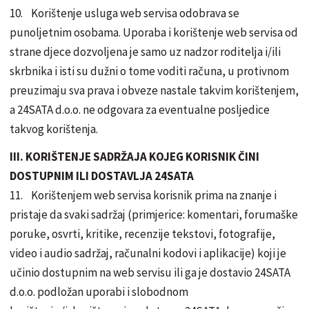
10. Korištenje usluga web servisa odobrava se
punoljetnim osobama. Uporaba i korištenje web servisa od
strane djece dozvoljena je samo uz nadzor roditelja i/ili
skrbnika i isti su dužni o tome voditi računa, u protivnom
preuzimaju sva prava i obveze nastale takvim korištenjem,
a 24SATA d.o.o. ne odgovara za eventualne posljedice
takvog korištenja.
III. KORIŠTENJE SADRŽAJA KOJEG KORISNIK ČINI
DOSTUPNIM ILI DOSTAVLJA 24SATA
11. Korištenjem web servisa korisnik prima na znanje i
pristaje da svaki sadržaj (primjerice: komentari, forumaške
poruke, osvrti, kritike, recenzije tekstovi, fotografije,
video i audio sadržaj, računalni kodovi i aplikacije) koji je
učinio dostupnim na web servisu ili ga je dostavio 24SATA
d.o.o. podložan uporabi i slobodnom