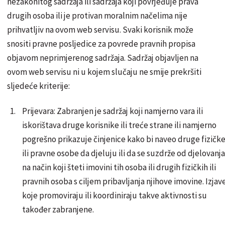
nezakonitog sadržaja ili sadržaja koji povrjeđuje prava
drugih osoba ili je protivan moralnim načelima nije
prihvatljiv na ovom web servisu. Svaki korisnik može
snositi pravne posljedice za povrede pravnih propisa
objavom neprimjerenog sadržaja. Sadržaj objavljen na
ovom web servisu ni u kojem slučaju ne smije prekršiti
sljedeće kriterije:
Prijevara: Zabranjen je sadržaj koji namjerno vara ili
iskorištava druge korisnike ili treće strane ili namjerno
pogrešno prikazuje činjenice kako bi naveo druge fizičk
ili pravne osobe da djeluju ili da se suzdrže od djelovanja
na način koji šteti imovini tih osoba ili drugih fizičkih ili
pravnih osoba s ciljem pribavljanja njihove imovine. Izjav
koje promoviraju ili koordiniraju takve aktivnosti su
također zabranjene.