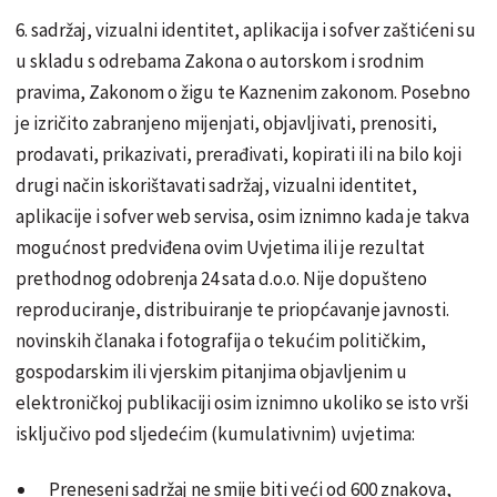
6. sadržaj, vizualni identitet, aplikacija i sofver zaštićeni su
u skladu s odrebama Zakona o autorskom i srodnim
pravima, Zakonom o žigu te Kaznenim zakonom. Posebno
je izričito zabranjeno mijenjati, objavljivati, prenositi,
prodavati, prikazivati, prerađivati, kopirati ili na bilo koji
drugi način iskorištavati sadržaj, vizualni identitet,
aplikacije i sofver web servisa, osim iznimno kada je takva
mogućnost predviđena ovim Uvjetima ili je rezultat
prethodnog odobrenja 24 sata d.o.o. Nije dopušteno
reproduciranje, distribuiranje te priopćavanje javnosti.
novinskih članaka i fotografija o tekućim političkim,
gospodarskim ili vjerskim pitanjima objavljenim u
elektroničkoj publikaciji osim iznimno ukoliko se isto vrši
isključivo pod sljedećim (kumulativnim) uvjetima:
Preneseni sadržaj ne smije biti veći od 600 znakova,