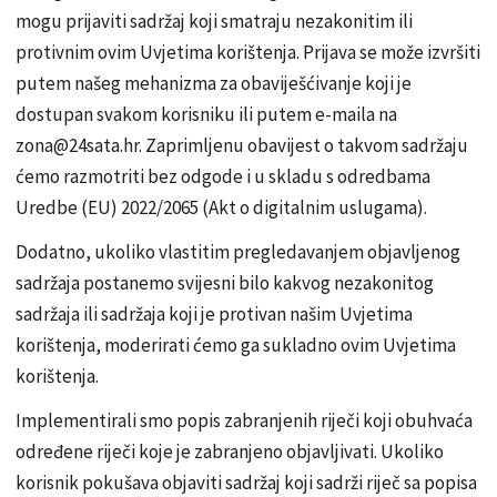
mogu prijaviti sadržaj koji smatraju nezakonitim ili
protivnim ovim Uvjetima korištenja. Prijava se može izvršiti
putem našeg mehanizma za obaviješćivanje koji je
dostupan svakom korisniku ili putem e-maila na
zona@24sata.hr. Zaprimljenu obavijest o takvom sadržaju
ćemo razmotriti bez odgode i u skladu s odredbama
Uredbe (EU) 2022/2065 (Akt o digitalnim uslugama).
Dodatno, ukoliko vlastitim pregledavanjem objavljenog
sadržaja postanemo svijesni bilo kakvog nezakonitog
sadržaja ili sadržaja koji je protivan našim Uvjetima
korištenja, moderirati ćemo ga sukladno ovim Uvjetima
korištenja.
Implementirali smo popis zabranjenih riječi koji obuhvaća
određene riječi koje je zabranjeno objavljivati. Ukoliko
korisnik pokušava objaviti sadržaj koji sadrži riječ sa popisa