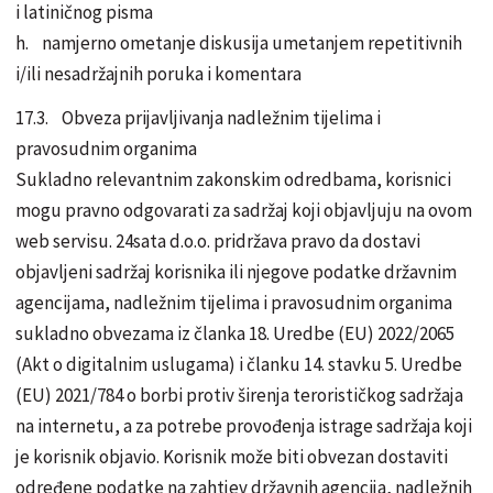
i latiničnog pisma
h. namjerno ometanje diskusija umetanjem repetitivnih
i/ili nesadržajnih poruka i komentara
17.3. Obveza prijavljivanja nadležnim tijelima i
pravosudnim organima
Sukladno relevantnim zakonskim odredbama, korisnici
mogu pravno odgovarati za sadržaj koji objavljuju na ovom
web servisu. 24sata d.o.o. pridržava pravo da dostavi
objavljeni sadržaj korisnika ili njegove podatke državnim
agencijama, nadležnim tijelima i pravosudnim organima
sukladno obvezama iz članka 18. Uredbe (EU) 2022/2065
(Akt o digitalnim uslugama) i članku 14. stavku 5. Uredbe
(EU) 2021/784 o borbi protiv širenja terorističkog sadržaja
na internetu, a za potrebe provođenja istrage sadržaja koji
je korisnik objavio. Korisnik može biti obvezan dostaviti
određene podatke na zahtjev državnih agencija, nadležnih