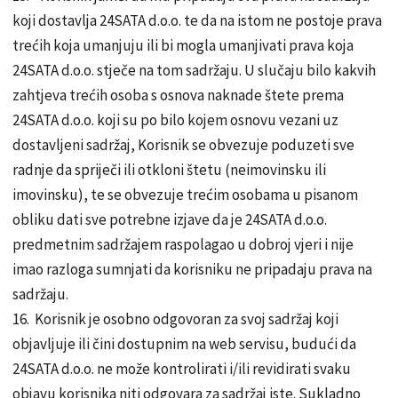
koji dostavlja 24SATA d.o.o. te da na istom ne postoje prava
trećih koja umanjuju ili bi mogla umanjivati prava koja
24SATA d.o.o. stječe na tom sadržaju. U slučaju bilo kakvih
zahtjeva trećih osoba s osnova naknade štete prema
24SATA d.o.o. koji su po bilo kojem osnovu vezani uz
dostavljeni sadržaj, Korisnik se obvezuje poduzeti sve
radnje da spriječi ili otkloni štetu (neimovinsku ili
imovinsku), te se obvezuje trećim osobama u pisanom
obliku dati sve potrebne izjave da je 24SATA d.o.o.
predmetnim sadržajem raspolagao u dobroj vjeri i nije
imao razloga sumnjati da korisniku ne pripadaju prava na
sadržaju.
16. Korisnik je osobno odgovoran za svoj sadržaj koji
objavljuje ili čini dostupnim na web servisu, budući da
24SATA d.o.o. ne može kontrolirati i/ili revidirati svaku
objavu korisnika niti odgovara za sadržaj iste. Sukladno