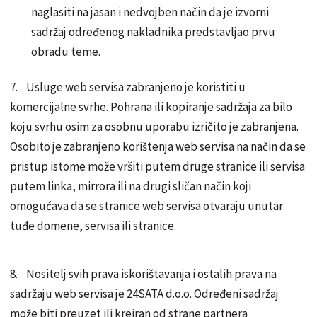
naglasiti na jasan i nedvojben način da je izvorni
sadržaj određenog nakladnika predstavljao prvu
obradu teme.
7. Usluge web servisa zabranjeno je koristiti u
komercijalne svrhe. Pohrana ili kopiranje sadržaja za bilo
koju svrhu osim za osobnu uporabu izričito je zabranjena.
Osobito je zabranjeno korištenja web servisa na način da se
pristup istome može vršiti putem druge stranice ili servisa
putem linka, mirrora ili na drugi sličan način koji
omogućava da se stranice web servisa otvaraju unutar
tuđe domene, servisa ili stranice.
8. Nositelj svih prava iskorištavanja i ostalih prava na
sadržaju web servisa je 24SATA d.o.o. Određeni sadržaj
može biti preuzet ili kreiran od strane partnera