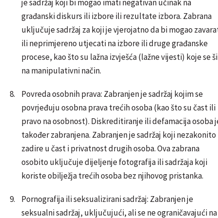
je sadržaj koji bi mogao imati negativan učinak na
građanski diskurs ili izbore ili rezultate izbora. Zabrana
uključuje sadržaj za koji je vjerojatno da bi mogao zavara
ili neprimjereno utjecati na izbore ili druge građanske
procese, kao što su lažna izvješća (lažne vijesti) koje se š
na manipulativni način.
Povreda osobnih prava: Zabranjen je sadržaj kojim se
povrjeđuju osobna prava trećih osoba (kao što su čast ili
pravo na osobnost). Diskreditiranje ili defamacija osoba j
također zabranjena. Zabranjen je sadržaj koji nezakonito
zadire u čast i privatnost drugih osoba. Ova zabrana
osobito uključuje dijeljenje fotografija ili sadržaja koji
koriste obilježja trećih osoba bez njihovog pristanka.
Pornografija ili seksualizirani sadržaj: Zabranjen je
seksualni sadržaj, uključujući, ali se ne ograničavajući na