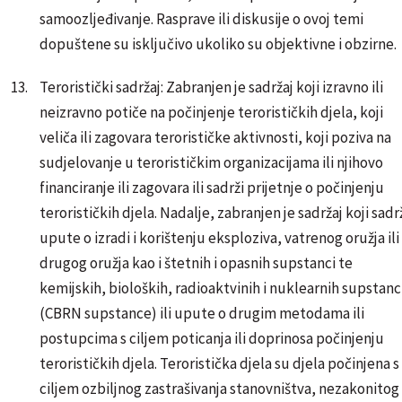
samoozljeđivanje. Rasprave ili diskusije o ovoj temi
dopuštene su isključivo ukoliko su objektivne i obzirne.
Teroristički sadržaj: Zabranjen je sadržaj koji izravno ili
neizravno potiče na počinjenje terorističkih djela, koji
veliča ili zagovara terorističke aktivnosti, koji poziva na
sudjelovanje u terorističkim organizacijama ili njihovo
financiranje ili zagovara ili sadrži prijetnje o počinjenju
terorističkih djela. Nadalje, zabranjen je sadržaj koji sadr
upute o izradi i korištenju eksploziva, vatrenog oružja ili
drugog oružja kao i štetnih i opasnih supstanci te
kemijskih, bioloških, radioaktvinih i nuklearnih supstanc
(CBRN supstance) ili upute o drugim metodama ili
postupcima s ciljem poticanja ili doprinosa počinjenju
terorističkih djela. Teroristička djela su djela počinjena s
ciljem ozbiljnog zastrašivanja stanovništva, nezakonitog