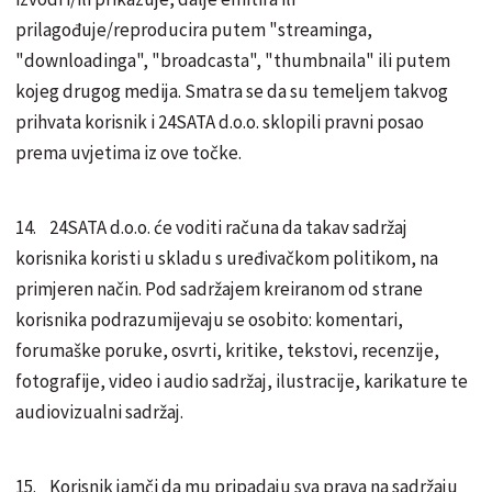
prilagođuje/reproducira putem "streaminga,
"downloadinga", "broadcasta", "thumbnaila" ili putem
kojeg drugog medija. Smatra se da su temeljem takvog
prihvata korisnik i 24SATA d.o.o. sklopili pravni posao
prema uvjetima iz ove točke.
14. 24SATA d.o.o. će voditi računa da takav sadržaj
korisnika koristi u skladu s uređivačkom politikom, na
primjeren način. Pod sadržajem kreiranom od strane
korisnika podrazumijevaju se osobito: komentari,
forumaške poruke, osvrti, kritike, tekstovi, recenzije,
fotografije, video i audio sadržaj, ilustracije, karikature te
audiovizualni sadržaj.
15. Korisnik jamči da mu pripadaju sva prava na sadržaju