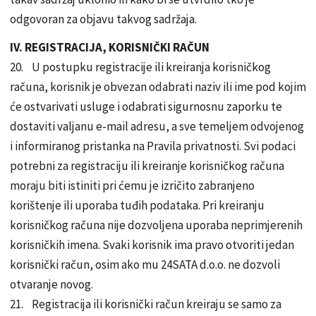
odgovoran za objavu takvog sadržaja.
IV. REGISTRACIJA, KORISNIČKI RAČUN
20. U postupku registracije ili kreiranja korisničkog
računa, korisnik je obvezan odabrati naziv ili ime pod kojim
će ostvarivati usluge i odabrati sigurnosnu zaporku te
dostaviti valjanu e-mail adresu, a sve temeljem odvojenog
i informiranog pristanka na Pravila privatnosti. Svi podaci
potrebni za registraciju ili kreiranje korisničkog računa
moraju biti istiniti pri ćemu je izričito zabranjeno
korištenje ili uporaba tuđih podataka. Pri kreiranju
korisničkog računa nije dozvoljena uporaba neprimjerenih
korisničkih imena. Svaki korisnik ima pravo otvoriti jedan
korisnički račun, osim ako mu 24SATA d.o.o. ne dozvoli
otvaranje novog.
21. Registracija ili korisnički račun kreiraju se samo za