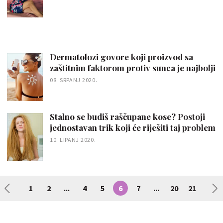
Dermatolozi govore koji proizvod sa
zaštitnim faktorom protiv sunca je najbolji
08. SRPANJ 2020.
Stalno se budiš raščupane kose? Postoji
jednostavan trik koji će riješiti taj problem
10. LIPANJ 2020.
1
2
4
5
6
7
20
21
...
...