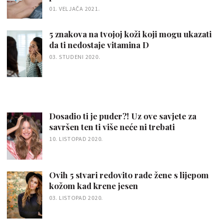
01. VELJAČA 2021.
5 znakova na tvojoj koži koji mogu ukazati
da ti nedostaje vitamina D
03. STUDENI 2020.
Dosadio ti je puder?! Uz ove savjete za
savršen ten ti više neće ni trebati
10. LISTOPAD 2020.
Ovih 5 stvari redovito rade žene s lijepom
kožom kad krene jesen
03. LISTOPAD 2020.