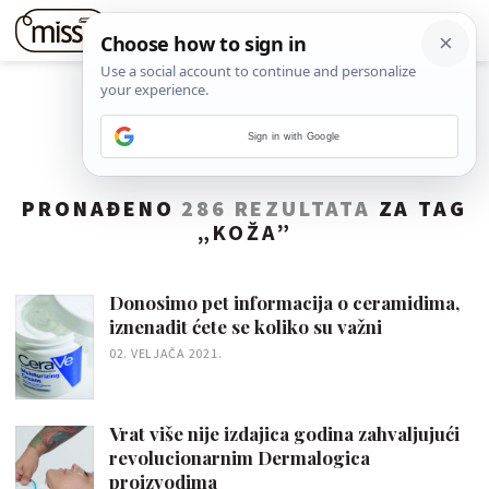
Sign in with Google
PRONAĐENO
286 REZULTATA
ZA TAG
„
KOŽA
”
Donosimo pet informacija o ceramidima,
iznenadit ćete se koliko su važni
02. VELJAČA 2021.
Vrat više nije izdajica godina zahvaljujući
revolucionarnim Dermalogica
proizvodima