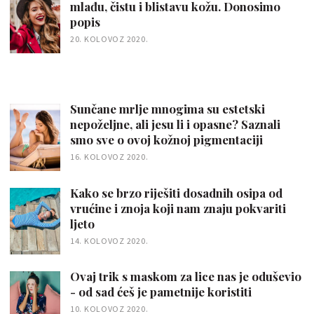
mlađu, čistu i blistavu kožu. Donosimo
popis
20. KOLOVOZ 2020.
Sunčane mrlje mnogima su estetski
nepoželjne, ali jesu li i opasne? Saznali
smo sve o ovoj kožnoj pigmentaciji
16. KOLOVOZ 2020.
Kako se brzo riješiti dosadnih osipa od
vrućine i znoja koji nam znaju pokvariti
ljeto
14. KOLOVOZ 2020.
Ovaj trik s maskom za lice nas je oduševio
- od sad ćeš je pametnije koristiti
10. KOLOVOZ 2020.