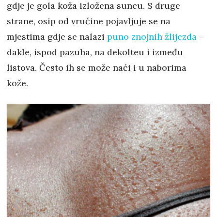
gdje je gola koža izložena suncu. S druge
strane, osip od vrućine pojavljuje se na
mjestima gdje se nalazi
puno znojnih žlijezda
–
dakle, ispod pazuha, na dekolteu i između
listova. Često ih se može naći i u naborima
kože.