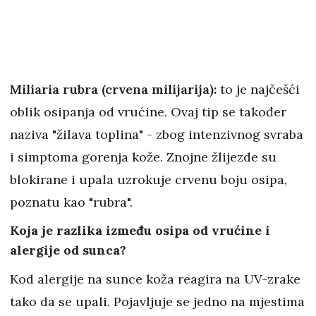
Miliaria rubra (crvena milijarija):
to je najčešći
oblik osipanja od vrućine. Ovaj tip se također
naziva "žilava toplina" - zbog intenzivnog svraba
i simptoma gorenja kože. Znojne žlijezde su
blokirane i upala uzrokuje crvenu boju osipa,
poznatu kao "rubra".
Koja je razlika između osipa od vrućine i
alergije od sunca?
Kod alergije na sunce koža reagira na UV-zrake
tako da se upali. Pojavljuje se jedno na mjestima