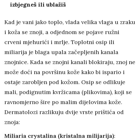
izbjegneš ili ublažiš
Kad je vani jako toplo, vlada velika vlaga u zraku
i koža se znoji, a odjednom se pojave ružni
crveni mjehurići i mrlje. Toplotni osip ili
miliarija je blaga upala začepljenih kanala
znojnice. Kada se znojni kanali blokiraju, znoj ne
može doći na površinu kože kako bi ispario i
ostaje zarobljen pod kožom. Osip se odlikuje
mali, podignutim kvržicama (plikovima), koji se
ravnomjerno šire po malim dijelovima kože.
Dermatolozi razlikuju dvije vrste prištića od
znoja:
Miliaria crystalina (kristalna milijarija)
: