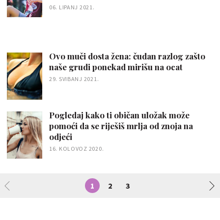
06. LIPANJ 2021.
Ovo muči dosta žena: čudan razlog zašto
naše grudi ponekad mirišu na ocat
29. SVIBANJ 2021.
Pogledaj kako ti običan uložak može
pomoći da se riješiš mrlja od znoja na
odjeći
16. KOLOVOZ 2020.
1
2
3