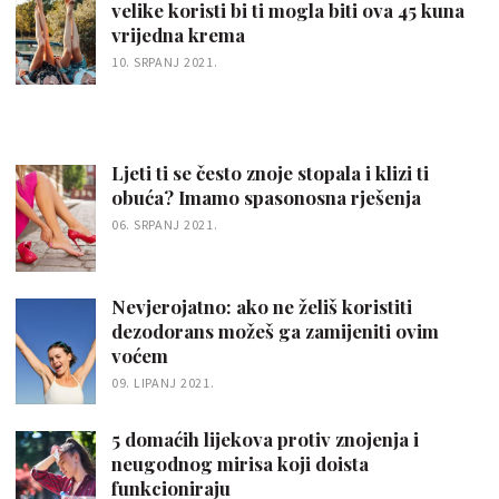
velike koristi bi ti mogla biti ova 45 kuna
vrijedna krema
10. SRPANJ 2021.
Ljeti ti se često znoje stopala i klizi ti
obuća? Imamo spasonosna rješenja
06. SRPANJ 2021.
Nevjerojatno: ako ne želiš koristiti
dezodorans možeš ga zamijeniti ovim
voćem
09. LIPANJ 2021.
5 domaćih lijekova protiv znojenja i
neugodnog mirisa koji doista
funkcioniraju