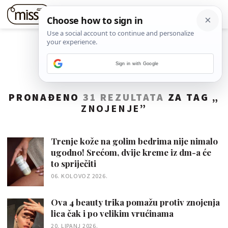
Sign in with Google
PRONAĐENO
31 REZULTATA
ZA TAG „
ZNOJENJE
”
Trenje kože na golim bedrima nije nimalo
ugodno! Srećom, dvije kreme iz dm-a će
to spriječiti
06. KOLOVOZ 2026.
Ova 4 beauty trika pomažu protiv znojenja
lica čak i po velikim vrućinama
20. LIPANJ 2026.