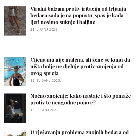
Viralni balzam protiv iritacija od trljanja
bedara sada je na popustu, spas je kada
ljeti nosimo suknje i haljine
21. LIPANJ 2025.
Cijena mu nije malena, ali žene se kunu da
ništa bolje ne djeluje protiv znojenja od
ovog spreja
18. SVIBANJ 2025.
Noćno znojenje: kako nastaje i što pomaže
protiv te neugodne pojave?
15. SRPANJ 2021.
U rješavanju problema znojnih bedara od