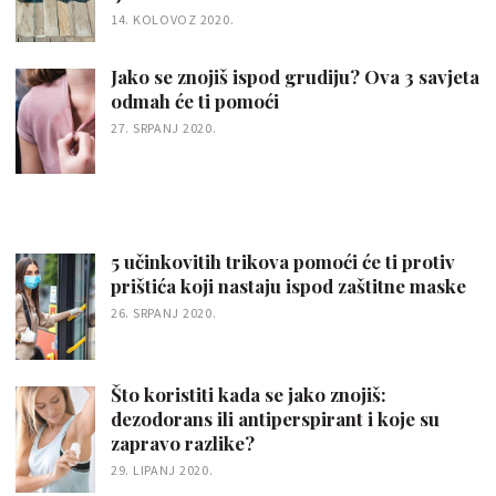
14. KOLOVOZ 2020.
Jako se znojiš ispod grudiju? Ova 3 savjeta
odmah će ti pomoći
27. SRPANJ 2020.
5 učinkovitih trikova pomoći će ti protiv
prištića koji nastaju ispod zaštitne maske
26. SRPANJ 2020.
Što koristiti kada se jako znojiš:
dezodorans ili antiperspirant i koje su
zapravo razlike?
29. LIPANJ 2020.