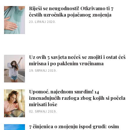
Riješi se neugodnosti! Otkrivamo ti 7
čestih uzročnika pojačanog znojenja
23. LIPANJ 2020.
Uz ovih 5 savjeta nećeš se znojiti i ostat ćeš
mirisna i po paklenim vrućinama
19. SRPANJ 2019.
Upomoć, najednom smrdim! 14
iznenađujućih razloga zbog kojih si počela
mirisati loše
02. SRPANJ 2019.
7 činjenica o znojenju ispod grudi: osim