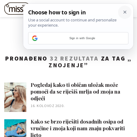
Sign in with Google
PRONAĐENO
32 REZULTATA
ZA TAG „
ZNOJENJE
”
Pogledaj kako ti običan uložak može
pomoći da se riješiš mrlja od znoja na
odjeći
16. KOLOVOZ 2020.
Kako se brzo riješiti dosadnih osipa od
vrućine i znoja koji nam znaju pokvariti
ljeto