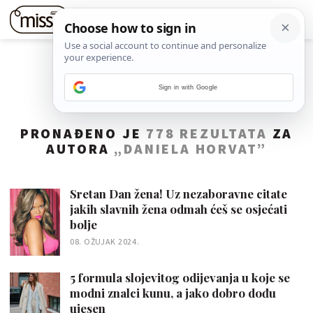
Sign in with Google
PRONAĐENO JE
778 REZULTATA
ZA
AUTORA
„DANIELA HORVAT”
Sretan Dan žena! Uz nezaboravne citate
jakih slavnih žena odmah ćeš se osjećati
bolje
08. OŽUJAK 2024.
5 formula slojevitog odijevanja u koje se
modni znalci kunu, a jako dobro dođu
ujesen