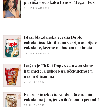
plavuša - evo kako to nosi Megan Fox
06. LISTOPAD 2022.
Izlazi blagdanska verzija Duplo
čokoladica: Limitirana verzija od bijele
čokolade, kreme od badema i cimeta
05. LISTOPAD 2022.
Izašao je KitKat Pops s okusom slane
karamele, a uskoro ga očekujemo i u
našim dućanima
29. RUJAN 2022.
Ferrero je izbacio Kinder Bueno mini
čokoladna jaja, jedva ih čekamo probati!
27. RUJAN 2022.