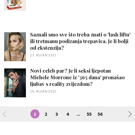
Saznali smo sve što treba znati o 'lash liftu'
ili tretmanu podizanja trepavica. Je li bolji
od ekstenzija?
27. RUJAN 2022.
Novi celeb par? Je li seksi ljepotan
Michele Morrone iz '365 dana' pronašao
ljubav s reality zvijezdom?
26. RUJAN 2022.
1
2
3
4
55
56
...