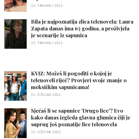
15. TRAVANJ 2022.
Bila je najpoznatija zlica telenovela: Laura
Zapata danas ima 65 godina, a proživjela
je scenarije iz sapunica
15. TRAVANJ 2022.
KVIZ: Možeš li pogoditi o kojoj je
telenoveli riječ? Provjeri svoje znanje o
meksičkim sapunicama!
22. OŽUJAK 2022.
Sjećaš li se sapunice 'Drugo lice'? Evo
kako danas izgleda glavna glumica čiji je
suprug još poznatije lice telenovela
11. OŽUJAK 2022.