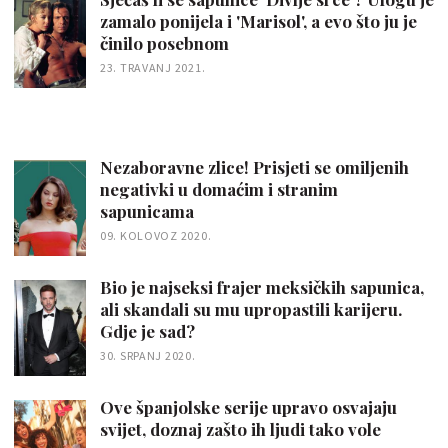
zamalo ponijela i 'Marisol', a evo što ju je
činilo posebnom
23. TRAVANJ 2021.
Nezaboravne zlice! Prisjeti se omiljenih
negativki u domaćim i stranim
sapunicama
09. KOLOVOZ 2020.
Bio je najseksi frajer meksičkih sapunica,
ali skandali su mu upropastili karijeru.
Gdje je sad?
30. SRPANJ 2020.
Ove španjolske serije upravo osvajaju
svijet, doznaj zašto ih ljudi tako vole