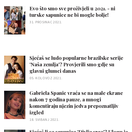
Evo što smo sve proživjeli u 2021. - ni
turske sapunice ne bi mogle bolje!
31. PROSINAC 2021.
Sjećaš se ludo popularne brazilske serije
'Naša zemlja'? Provjerili smo gdje su
glavni glumci danas
05. KOLOVOZ 2021.
Gabriela Spanic vraća se na male ekrane
nakon 7 godina pauze, a mnogi
komentiraju njezin jedva prepoznatljiv
izgled
18. SVIBANJ 2021.
Sjećaš li se sapunice 'Divlje srce'? Ulogu je