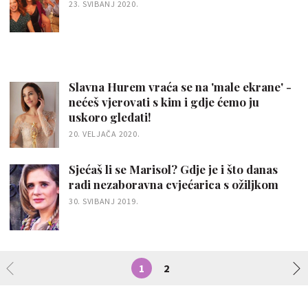
23. SVIBANJ 2020.
Slavna Hurem vraća se na 'male ekrane' -
nećeš vjerovati s kim i gdje ćemo ju
uskoro gledati!
20. VELJAČA 2020.
Sjećaš li se Marisol? Gdje je i što danas
radi nezaboravna cvjećarica s ožiljkom
30. SVIBANJ 2019.
1
2