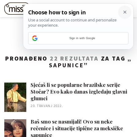
Sign in with Google
PRONAĐENO
22 REZULTATA
ZA TAG „
SAPUNICE
”
Sjećaš li se popularne brazilske serije
Stočar? Evo kako danas izgledaju glavni
glumci
20. TRAVANJ 2022.
Baš smo se nasmijali! Ovo su neke
rečenice i situacije tipične za meksičke
sapunice