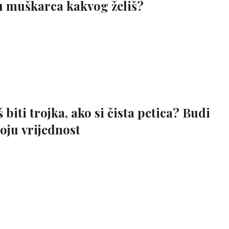
 u muškarca kakvog želiš?
 biti trojka, ako si čista petica? Budi
oju vrijednost