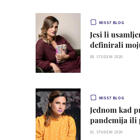
MISS7 BLOG
Jesi li usamlj
definirali moj
08. STUDENI 2020.
MISS7 BLOG
Jednom kad pr
pandemija ili
01. STUDENI 2020.