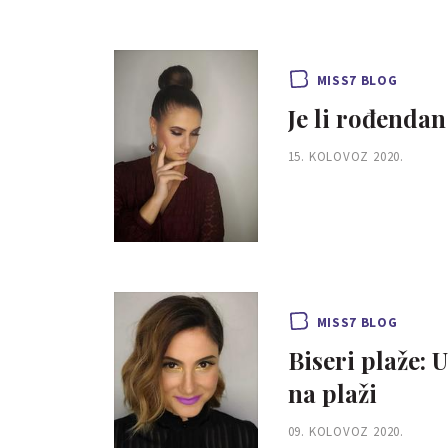
MISS7 BLOG
Je li rođendan
15. KOLOVOZ 2020.
MISS7 BLOG
Biseri plaže: 
na plaži
09. KOLOVOZ 2020.