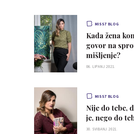
MISS7 BLOG
Kada žena kon
govor na spro
mišljenje?
06. LIPANJ 2021.
MISS7 BLOG
Nije do tebe, 
je, nego do te
30. SVIBANJ 2021.