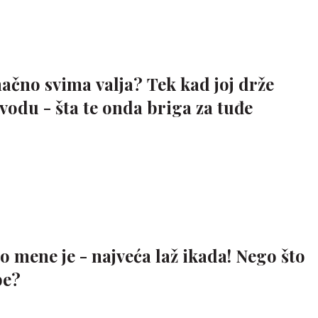
ačno svima valja? Tek kad joj drže
vodu - šta te onda briga za tuđe
do mene je - najveća laž ikada! Nego što
be?