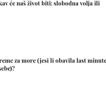
av će naš život biti: slobodna volja ili
eme za more (jesi li obavila last minut
sebe)?