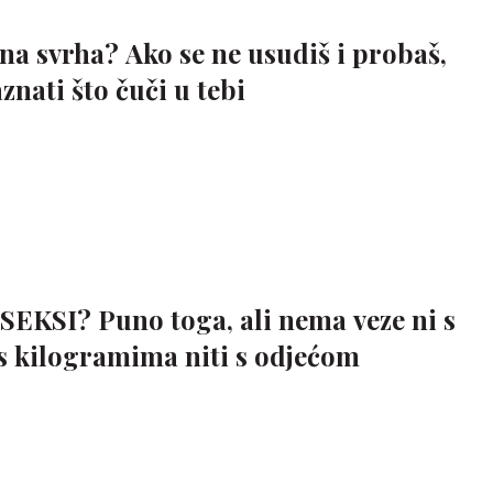
otna svrha? Ako se ne usudiš i probaš,
znati što čuči u tebi
 SEKSI? Puno toga, ali nema veze ni s
s kilogramima niti s odjećom