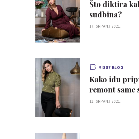
Što diktira kak
sudbina?
17. SRPANJ 2021.
MISS7 BLOG
Kako idu pripr
remont same 
11. SRPANJ 2021.