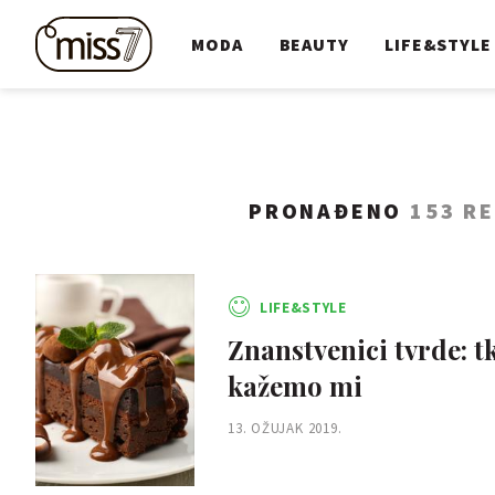
MODA
BEAUTY
LIFE&STYLE
PRONAĐENO
153 R
LIFE&STYLE
Znanstvenici tvrde: t
kažemo mi
13. OŽUJAK 2019.