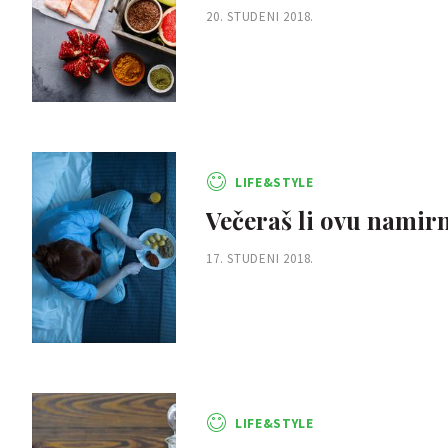
20. STUDENI 2018.
LIFE&STYLE
Večeraš li ovu namirn
17. STUDENI 2018.
LIFE&STYLE