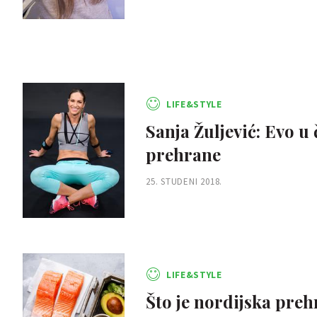
LIFE&STYLE
Sanja Žuljević: Evo u 
prehrane
25. STUDENI 2018.
LIFE&STYLE
Što je nordijska preh