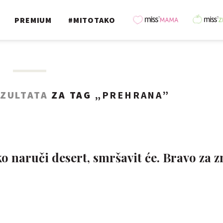
PREMIUM
#MITOTAKO
EZULTATA
ZA TAG „
PREHRANA
”
ko naruči desert, smršavit će. Bravo za z