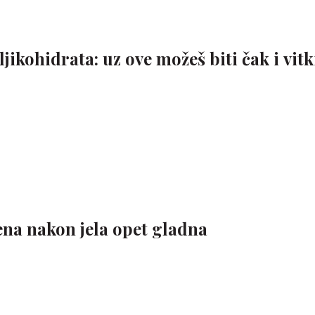
jikohidrata: uz ove možeš biti čak i vitki
ena nakon jela opet gladna