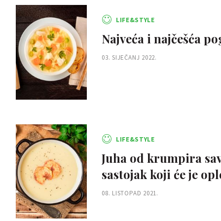
LIFE&STYLE
Najveća i najčešća po
03. SIJEČANJ 2022.
LIFE&STYLE
Juha od krumpira savr
sastojak koji će je op
08. LISTOPAD 2021.