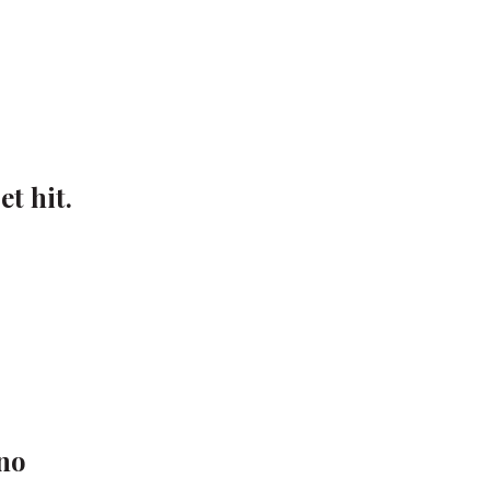
t hit.
ino