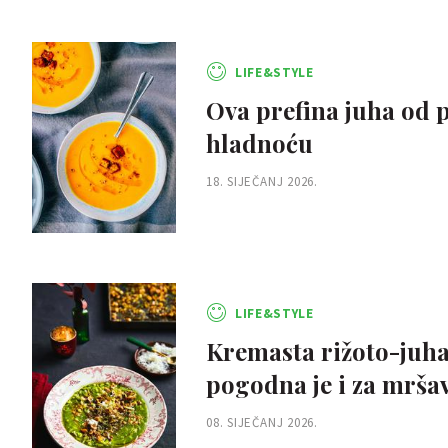
LIFE&STYLE
Ova prefina juha od pe
hladnoću
18. SIJEČANJ 2026.
LIFE&STYLE
Kremasta rižoto-juha 
pogodna je i za mršav
08. SIJEČANJ 2026.