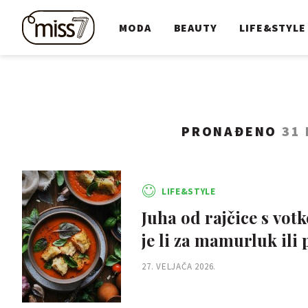
MODA
BEAUTY
LIFE&STYLE
PRONAĐENO
31
LIFE&STYLE
Juha od rajčice s vot
je li za mamurluk ili 
27. VELJAČA 2026.