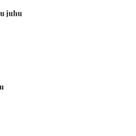
ku juhu
vu