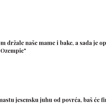
m držale naše mame i bake, a sada je ope
o Ozempic"
astu jesensku juhu od povrća, baš će f