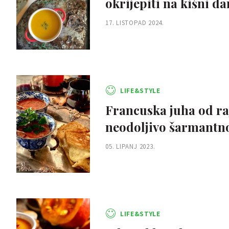
okrijepiti na kišni da
17. LISTOPAD 2024.
LIFE&STYLE
Francuska juha od raj
neodoljivo šarmantn
05. LIPANJ 2023.
LIFE&STYLE