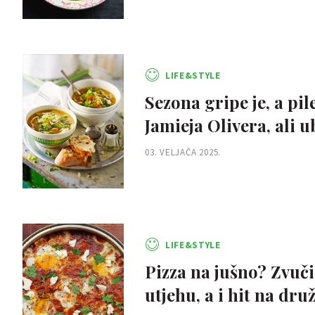
LIFE&STYLE
Sezona gripe je, a pil
Jamieja Olivera, ali 
03. VELJAČA 2025.
LIFE&STYLE
Pizza na jušno? Zvuči
utjehu, a i hit na dr