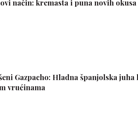
ovi način: kremasta i puna novih okusa
šeni Gazpacho: Hladna španjolska juha 
ćim vrućinama