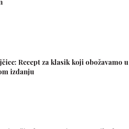
n
čice: Recept za klasik koji obožavamo u
om izdanju