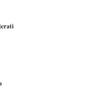
jerati
a