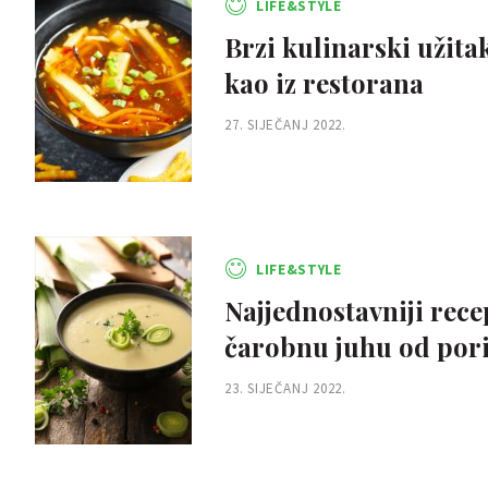
LIFE&STYLE
Brzi kulinarski užita
kao iz restorana
27. SIJEČANJ 2022.
LIFE&STYLE
Najjednostavniji rece
čarobnu juhu od por
23. SIJEČANJ 2022.