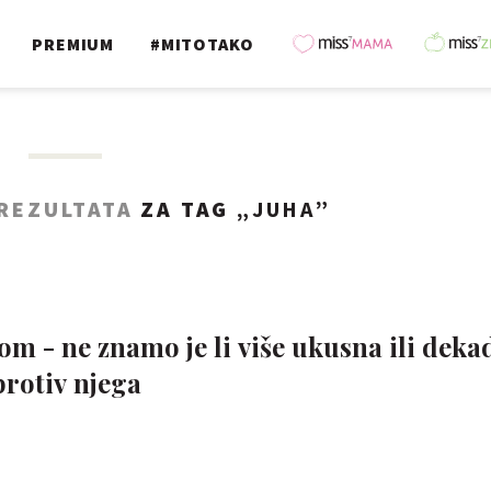
PREMIUM
#MITOTAKO
 REZULTATA
ZA TAG „
JUHA
”
kom - ne znamo je li više ukusna ili deka
protiv njega