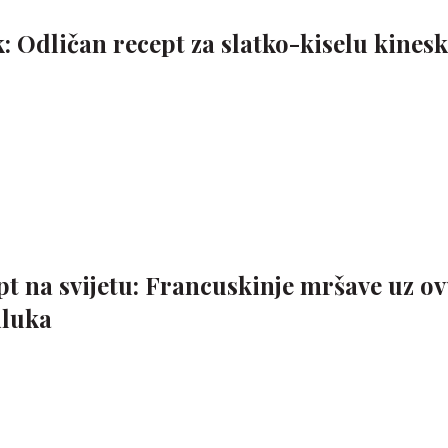
k: Odličan recept za slatko-kiselu kines
pt na svijetu: Francuskinje mršave uz o
iluka