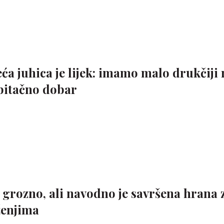
eća juhica je lijek: imamo malo drukčiji
ubitačno dobar
 grozno, ali navodno je savršena hrana 
uženjima