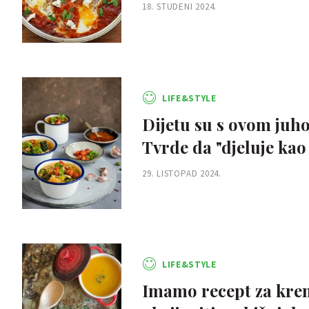
18. STUDENI 2024.
LIFE&STYLE
Dijetu su s ovom juho
Tvrde da "djeluje ka
29. LISTOPAD 2024.
LIFE&STYLE
Imamo recept za krem