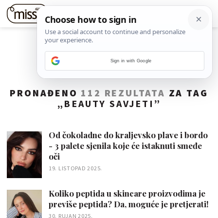
Sign in with Google
PRONAĐENO
112 REZULTATA
ZA TAG
„
BEAUTY SAVJETI
”
Od čokoladne do kraljevsko plave i bordo
- 3 palete sjenila koje će istaknuti smeđe
oči
19. LISTOPAD 2025.
Koliko peptida u skincare proizvodima je
previše peptida? Da, moguće je pretjerati!
30. RUJAN 2025.