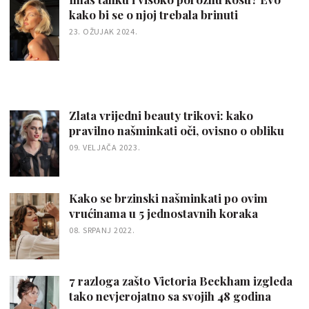
kako bi se o njoj trebala brinuti
23. OŽUJAK 2024.
Zlata vrijedni beauty trikovi: kako
pravilno našminkati oči, ovisno o obliku
09. VELJAČA 2023.
Kako se brzinski našminkati po ovim
vrućinama u 5 jednostavnih koraka
08. SRPANJ 2022.
7 razloga zašto Victoria Beckham izgleda
tako nevjerojatno sa svojih 48 godina