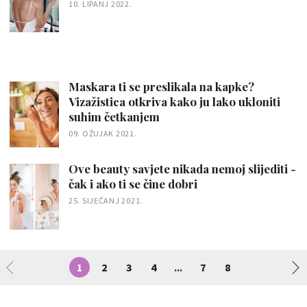
10. LIPANJ 2022.
Maskara ti se preslikala na kapke?
Vizažistica otkriva kako ju lako ukloniti
suhim četkanjem
09. OŽUJAK 2021.
Ove beauty savjete nikada nemoj slijediti -
čak i ako ti se čine dobri
25. SIJEČANJ 2021.
1
2
3
4
7
8
...