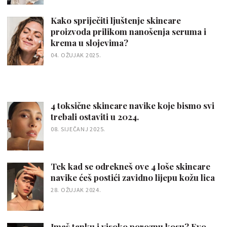
Kako spriječiti ljuštenje skincare
proizvoda prilikom nanošenja seruma i
krema u slojevima?
04. OŽUJAK 2025.
4 toksične skincare navike koje bismo svi
trebali ostaviti u 2024.
08. SIJEČANJ 2025.
Tek kad se odrekneš ove 4 loše skincare
navike ćeš postići zavidno lijepu kožu lica
28. OŽUJAK 2024.
Imaš tanku i visoko poroznu kosu? Evo