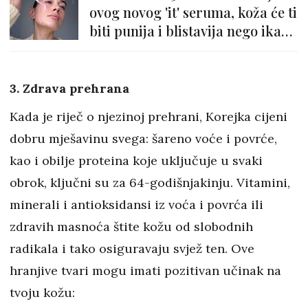
ovog novog 'it' seruma, koža će ti
biti punija i blistavija nego ikad
prije
3. Zdrava prehrana
Kada je riječ o njezinoj prehrani, Korejka cijeni
dobru mješavinu svega: šareno voće i povrće,
kao i obilje proteina koje uključuje u svaki
obrok, ključni su za 64-godišnjakinju. Vitamini,
minerali i antioksidansi iz voća i povrća ili
zdravih masnoća štite kožu od slobodnih
radikala i tako osiguravaju svjež ten. Ove
hranjive tvari mogu imati pozitivan učinak na
tvoju kožu: