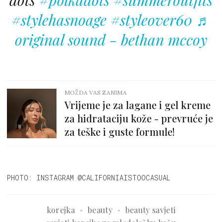
dots
#polkadots
#summeroutfits
#stylehasnoage
#styleover60
♬
original sound - bethan mccoy
MOŽDA VAS ZANIMA
Vrijeme je za lagane i gel kreme
za hidrataciju kože - prevruće je
za teške i guste formule!
PHOTO: INSTAGRAM @CALIFORNIAISTOOCASUAL
korejka
beauty
beauty savjeti