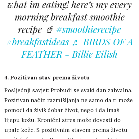
what im eating! here’s my every
morning breakfast smoothie
recipe 🥤
#smoothierecipe
#breakfastideas
♬ BIRDS OF A
FEATHER - Billie Eilish
4. Pozitivan stav prema životu
Posljednji savjet: Probudi se svaki dan zahvalna.
Pozitivan način razmišljanja ne samo da ti može
pomoći da živiš dobar život, nego i da imaš
lijepu kožu. Kronični stres može dovesti do
upale kože. S pozitivnim stavom prema životu