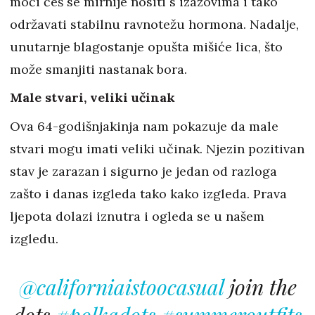
moći ćeš se mirnije nositi s izazovima i tako
održavati stabilnu ravnotežu hormona. Nadalje,
unutarnje blagostanje opušta mišiće lica, što
može smanjiti nastanak bora.
Male stvari, veliki učinak
Ova 64-godišnjakinja nam pokazuje da male
stvari mogu imati veliki učinak. Njezin pozitivan
stav je zarazan i sigurno je jedan od razloga
zašto i danas izgleda tako kako izgleda. Prava
ljepota dolazi iznutra i ogleda se u našem
izgledu.
@californiaistoocasual
join the