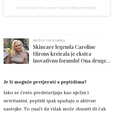
A post shared by Lauren Ireland (@laurenireland)
MOŽDA VAS ZANIMA
Skincare legenda Caroline
Hirons kreirala je ekstra
inovativnu formulu! Ona druge
proizvode čini moćnijima
Je li moguće pretjerati s peptidima?
Iako se često predstavljaju kao nježni i
neiritantni, peptidi ipak spadaju u aktivne
sastojke. To znači da višak može zbuniti ili čak