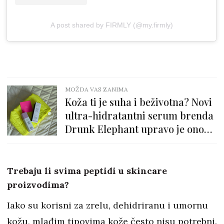
A post shared by FIRMLY (@my.firmly)
MOŽDA VAS ZANIMA
Koža ti je suha i beživotna? Novi
ultra-hidratantni serum brenda
Drunk Elephant upravo je ono
što joj treba
Trebaju li svima peptidi u skincare
proizvodima?
Iako su korisni za zrelu, dehidriranu i umornu
kožu, mlađim tipovima kože često nisu potrebni.