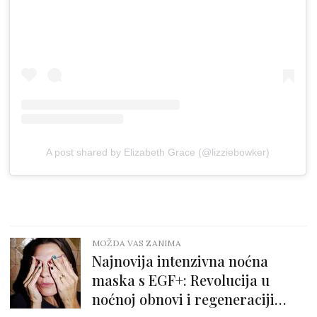
A post shared by Elizabeth Grace (@lizziebowker)
MOŽDA VAS ZANIMA
Najnovija intenzivna noćna
maska s EGF+: Revolucija u
noćnoj obnovi i regeneraciji