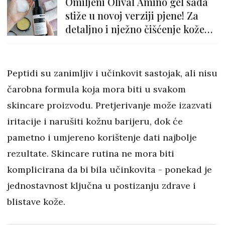
Omiljeni Olival Amino gel sada
stiže u novoj verziji pjene! Za
detaljno i nježno čišćenje kože
od šminke i nečistoća
Peptidi su zanimljiv i učinkovit sastojak, ali nisu
čarobna formula koja mora biti u svakom
skincare proizvodu. Pretjerivanje može izazvati
iritacije i narušiti kožnu barijeru, dok će
pametno i umjereno korištenje dati najbolje
rezultate. Skincare rutina ne mora biti
komplicirana da bi bila učinkovita - ponekad je
jednostavnost ključna u postizanju zdrave i
blistave kože.