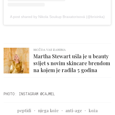
A post shared by Nikola Soukup Braxatorisová (@brixinka)
MOŽDA VAS ZANIMA
Martha Stewart ušla je u beauty
svijet s novim skincare brendom
na kojem je radila 5 godina
PHOTO: INSTAGRAM @CAJMEL
peptidi
njega kože
anti-age
koža