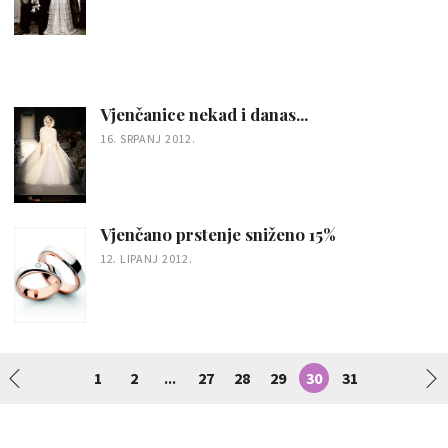
Vjenčanice nekad i danas...
16. SRPANJ 2012.
Vjenčano prstenje sniženo 15%
12. LIPANJ 2012.
1
2
27
28
29
30
31
...