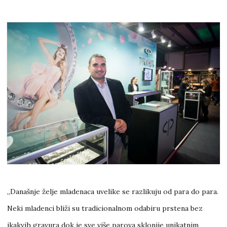
„Današnje želje mladenaca uvelike se razlikuju od para do para.
Neki mladenci bliži su tradicionalnom odabiru prstena bez
ikakvih gravura dok je sve više parova sklonije unikatnim