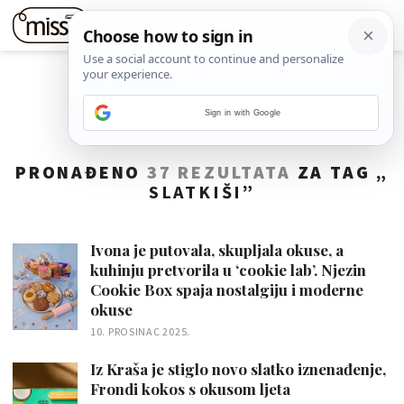
Sign in with Google
PRONAĐENO
37 REZULTATA
ZA TAG „
SLATKIŠI
”
Ivona je putovala, skupljala okuse, a
kuhinju pretvorila u ‘cookie lab’. Njezin
Cookie Box spaja nostalgiju i moderne
okuse
10. PROSINAC 2025.
Iz Kraša je stiglo novo slatko iznenađenje,
Frondi kokos s okusom ljeta