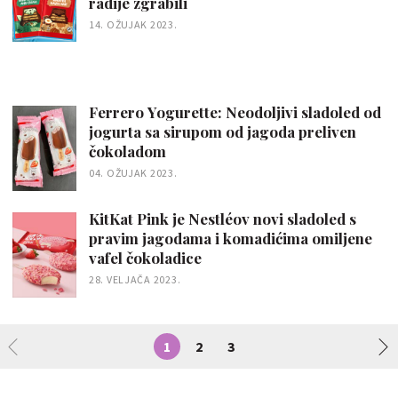
radije zgrabili
14. OŽUJAK 2023.
Ferrero Yogurette: Neodoljivi sladoled od
jogurta sa sirupom od jagoda preliven
čokoladom
04. OŽUJAK 2023.
KitKat Pink je Nestléov novi sladoled s
pravim jagodama i komadićima omiljene
vafel čokoladice
28. VELJAČA 2023.
1
2
3