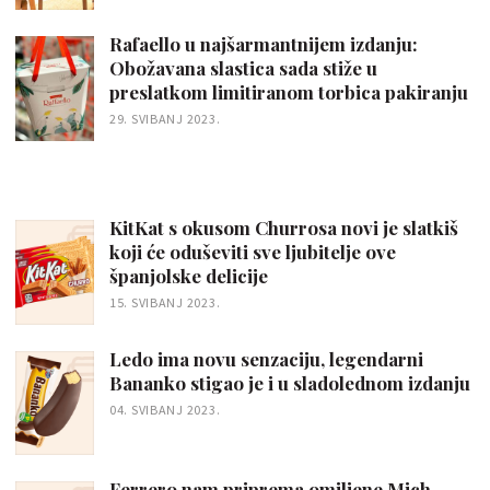
Rafaello u najšarmantnijem izdanju:
Obožavana slastica sada stiže u
preslatkom limitiranom torbica pakiranju
29. SVIBANJ 2023.
KitKat s okusom Churrosa novi je slatkiš
koji će oduševiti sve ljubitelje ove
španjolske delicije
15. SVIBANJ 2023.
Ledo ima novu senzaciju, legendarni
Bananko stigao je i u sladolednom izdanju
04. SVIBANJ 2023.
Ferrero nam priprema omiljene Mich-