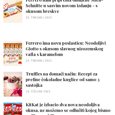
Schnitte u sasvim novom izdanju - s
okusom breskve
30. TRAVANJ 2023.
Ferrero ima novu poslasticu: Neodoljivi
Giotto s okusom slavnog nizozemskog
vafla s karamelom
24. TRAVANJ 2023.
Truffles na domaći način: Recept za
prefine čokoladne kuglice od samo 3
sastojka
16. OŽUJAK 2023.
KitKat je izbacio dva nova neodoljiva
okusa, ne možemo se odlučiti kojeg bismo