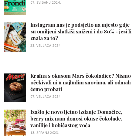
07. SVIBANJ 2024.
Instagram nas je podsjetio na mjesto gdje
su omiljeni slatkiši sniženi i do 80% - jesi li
znala za to?
23. VELJAČA 2024.
Krafna s okusom Mars čokoladice? Nismo
očekivali ni u najluđim snovima, ali odmah
ćemo probati
07. VELJAČA 2024.
Izašlo je novo ljetno izdanje Domaćice,
berry mix nam donosi okuse čokolade,
vanilije i bobičastog voća
13. SRPANJ 2023.