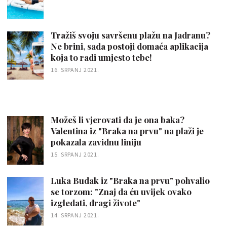
Tražiš svoju savršenu plažu na Jadranu?
Ne brini, sada postoji domaća aplikacija
koja to radi umjesto tebe!
16. SRPANJ 2021.
Možeš li vjerovati da je ona baka?
Valentina iz "Braka na prvu" na plaži je
pokazala zavidnu liniju
15. SRPANJ 2021.
Luka Budak iz "Braka na prvu" pohvalio
se torzom: "Znaj da ću uvijek ovako
izgledati, dragi živote"
14. SRPANJ 2021.