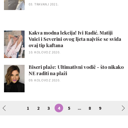
03. TRAVANJ 2021.
Kakva modna lekcija! Ivi Radić, Matiji
Vuici i Severini ovog ljeta najviše se sviđa
ovaj tip kaftana
10. KOLOVOZ 2020.
Biseri plaže: Ultimativni vodič - što nikako
NE raditi na plaži
09. KOLOVOZ 2020.
1
2
3
4
5
8
9
...