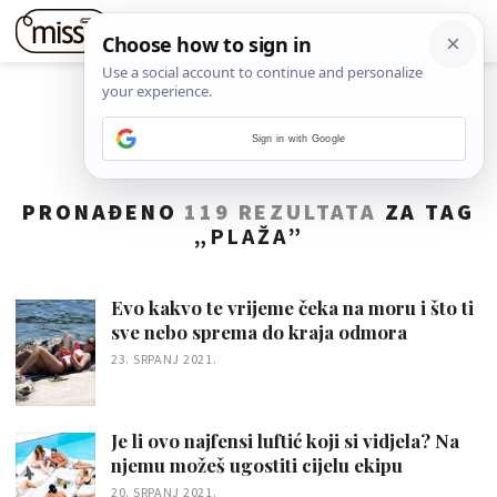
Sign in with Google
PRONAĐENO
119 REZULTATA
ZA TAG
„
PLAŽA
”
Evo kakvo te vrijeme čeka na moru i što ti
sve nebo sprema do kraja odmora
23. SRPANJ 2021.
Je li ovo najfensi luftić koji si vidjela? Na
njemu možeš ugostiti cijelu ekipu
20. SRPANJ 2021.