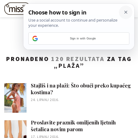
Sign in with Google
PRONAĐENO
120 REZULTATA
ZA TAG
„
PLAŽA
”
Stajliš i na plaži: Što obući preko kupaćeg
kostima?
24. LIPANJ 2016.
Proslavite praznik omiljenih ljetnih
šetalica novim parom
17. LIPANJ 2016.