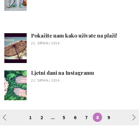
Pokažite nam kako uživate na plaži!
22. SRPANJ 2014.
Ljetni dani na Instagramu
21. SRPANJ 2014.
1
2
5
6
7
8
9
...