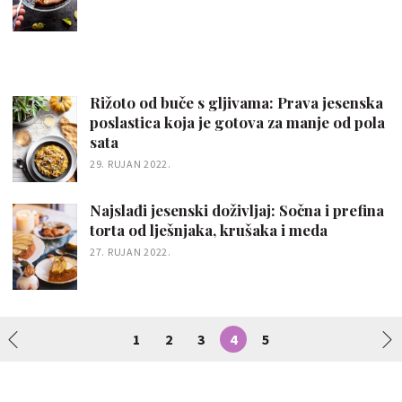
Rižoto od buče s gljivama: Prava jesenska
poslastica koja je gotova za manje od pola
sata
29. RUJAN 2022.
Najslađi jesenski doživljaj: Sočna i prefina
torta od lješnjaka, krušaka i meda
27. RUJAN 2022.
1
2
3
4
5