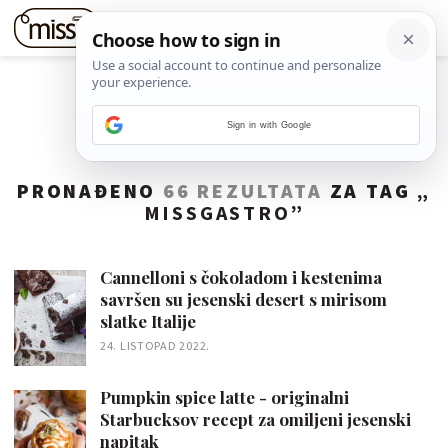
Sign in with Google
PRONAĐENO
66 REZULTATA
ZA TAG „
MISSGASTRO
”
Cannelloni s čokoladom i kestenima
savršen su jesenski desert s mirisom
slatke Italije
24. LISTOPAD 2022.
Pumpkin spice latte - originalni
Starbucksov recept za omiljeni jesenski
napitak