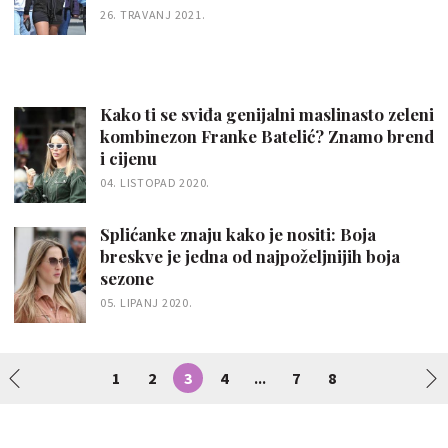
26. TRAVANJ 2021.
Kako ti se sviđa genijalni maslinasto zeleni
kombinezon Franke Batelić? Znamo brend
i cijenu
04. LISTOPAD 2020.
Splićanke znaju kako je nositi: Boja
breskve je jedna od najpoželjnijih boja
sezone
05. LIPANJ 2020.
1
2
3
4
7
8
...