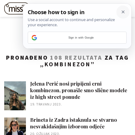
Sign in with Google
PRONAĐENO
108 REZULTATA
ZA TAG
„
KOMBINEZON
”
Jelena Perić nosi pripijeni crni
kombinezon, pronašle smo slične modele
iz high street ponude
19. TRAVANJ 2023.
Brineta iz Zadra istaknula se stvarno
nesvakidašnjim izborom odjeće
20. OŽUJAK 2023.