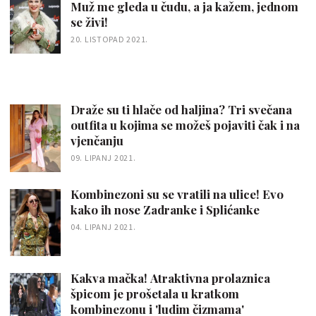
Muž me gleda u čudu, a ja kažem, jednom
se živi!
20. LISTOPAD 2021.
Draže su ti hlače od haljina? Tri svečana
outfita u kojima se možeš pojaviti čak i na
vjenčanju
09. LIPANJ 2021.
Kombinezoni su se vratili na ulice! Evo
kako ih nose Zadranke i Splićanke
04. LIPANJ 2021.
Kakva mačka! Atraktivna prolaznica
špicom je prošetala u kratkom
kombinezonu i 'ludim čizmama'