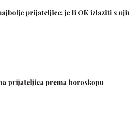
jbolje prijateljice: je li OK izlaziti s nj
šena prijateljica prema horoskopu