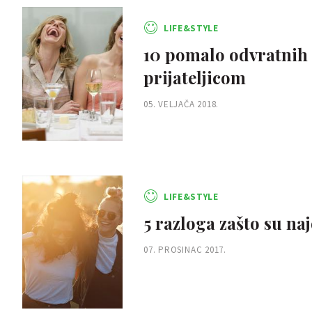
LIFE&STYLE
10 pomalo odvratnih 
prijateljicom
05. VELJAČA 2018.
LIFE&STYLE
5 razloga zašto su naj
07. PROSINAC 2017.