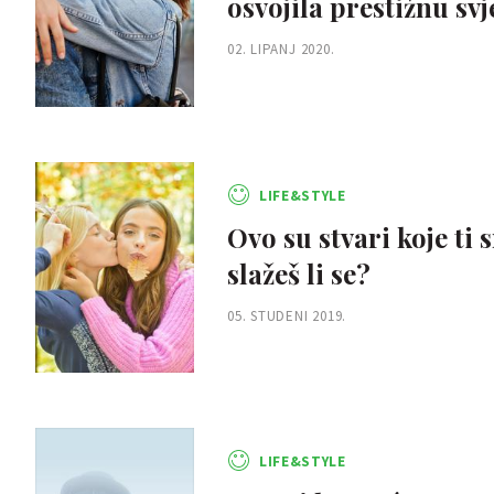
osvojila prestižnu sv
02. LIPANJ 2020.
LIFE&STYLE
Ovo su stvari koje ti s
slažeš li se?
05. STUDENI 2019.
LIFE&STYLE