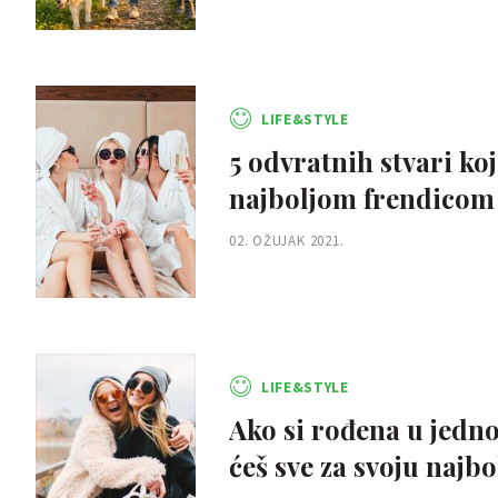
LIFE&STYLE
5 odvratnih stvari ko
najboljom frendicom
02. OŽUJAK 2021.
LIFE&STYLE
Ako si rođena u jedn
ćeš sve za svoju najbo