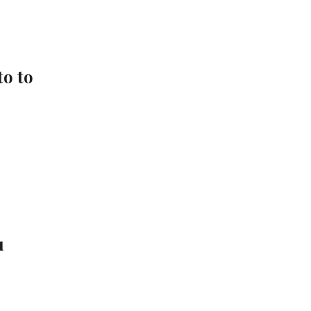
to to
u