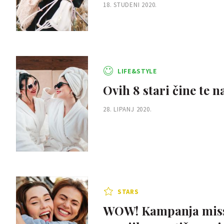
18. STUDENI 2020.
LIFE&STYLE
Ovih 8 stari čine te n
28. LIPANJ 2020.
STARS
WOW! Kampanja miss7 