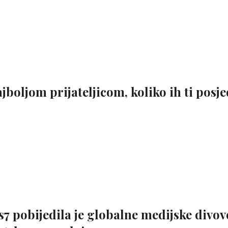
ajboljom prijateljicom, koliko ih ti posj
pobijedila je globalne medijske divove