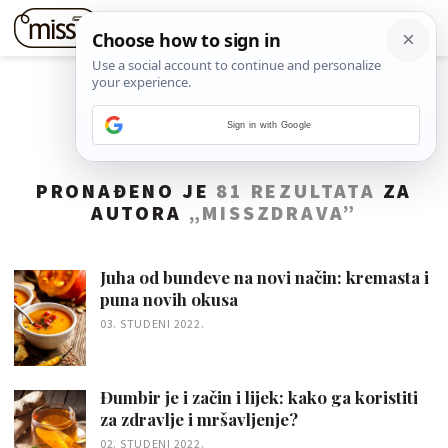
Sign in with Google
PRONAĐENO JE
81 REZULTATA
ZA
AUTORA
„MISSZDRAVA”
Juha od bundeve na novi način: kremasta i
puna novih okusa
03. STUDENI 2022.
Đumbir je i začin i lijek: kako ga koristiti
za zdravlje i mršavljenje?
02. STUDENI 2022.