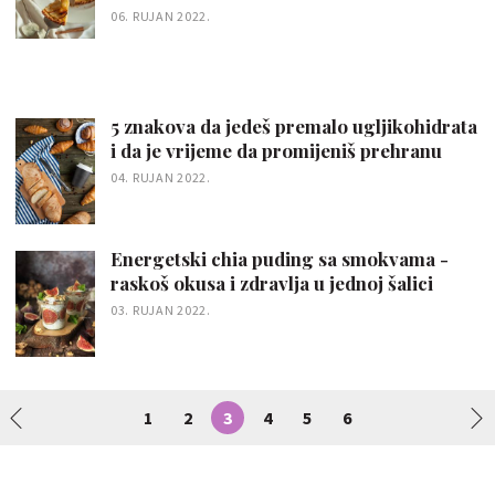
06. RUJAN 2022.
5 znakova da jedeš premalo ugljikohidrata
i da je vrijeme da promijeniš prehranu
04. RUJAN 2022.
Energetski chia puding sa smokvama -
raskoš okusa i zdravlja u jednoj šalici
03. RUJAN 2022.
1
2
3
4
5
6