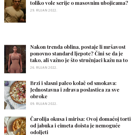
toliko vole serije o masovnim ubojicama?
29. RUJAN 2022.
Nakon trenda oblina, postaje li mršavost
ponovno standard ljepote? Čini se da je
tako, ali važno je što stručnjaci kažu na to
26. RUJAN 2022.
Brzi i slasni paleo kolač od smokava:
Jednostavna i zdrava poslastica za sve
obroke
09. RUJAN 2022.
Čarolija okusa i mirisa: Ovoj domaćoj torti
od jabuka i cimeta doista je nemoguće
odoljeti