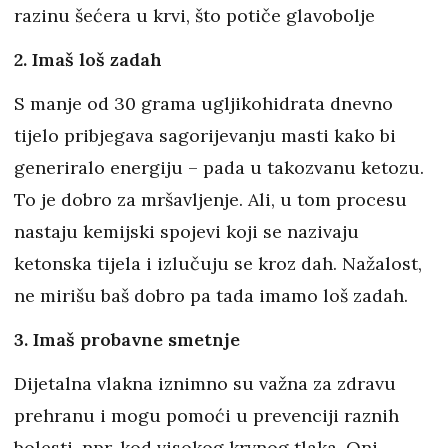
razinu šećera u krvi, što potiče glavobolje
2. Imaš loš zadah
S manje od 30 grama ugljikohidrata dnevno
tijelo pribjegava sagorijevanju masti kako bi
generiralo energiju – pada u takozvanu ketozu.
To je dobro za mršavljenje. Ali, u tom procesu
nastaju kemijski spojevi koji se nazivaju
ketonska tijela i izlučuju se kroz dah. Nažalost,
ne mirišu baš dobro pa tada imamo loš zadah.
3. Imaš probavne smetnje
Dijetalna vlakna iznimno su važna za zdravu
prehranu i mogu pomoći u prevenciji raznih
bolesti, npr. kod visokog krvnog tlaka. Oni