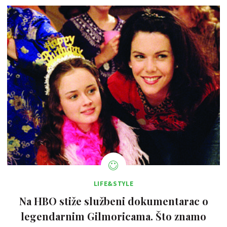
LIFE&STYLE
Na HBO stiže službeni dokumentarac o
legendarnim Gilmoricama. Što znamo