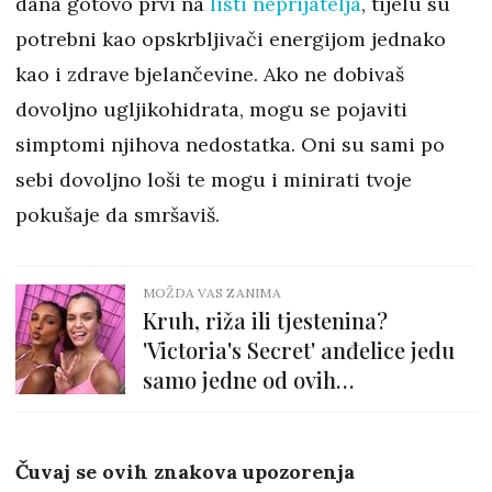
dana gotovo prvi na
listi neprijatelja
, tijelu su
potrebni kao opskrbljivači energijom jednako
kao i zdrave bjelančevine. Ako ne dobivaš
dovoljno ugljikohidrata, mogu se pojaviti
simptomi njihova nedostatka. Oni su sami po
sebi dovoljno loši te mogu i minirati tvoje
pokušaje da smršaviš.
MOŽDA VAS ZANIMA
Kruh, riža ili tjestenina?
'Victoria's Secret' anđelice jedu
samo jedne od ovih
ugljikohidrata
Čuvaj se ovih znakova upozorenja