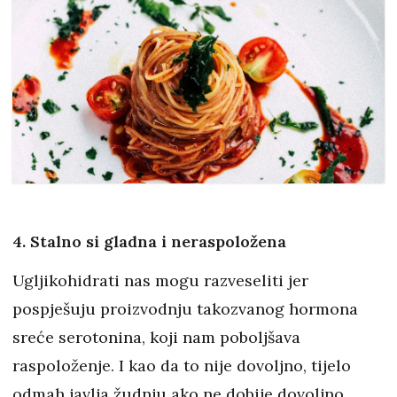
4. Stalno si gladna i neraspoložena
Ugljikohidrati nas mogu razveseliti jer
pospješuju proizvodnju takozvanog hormona
sreće serotonina, koji nam poboljšava
raspoloženje. I kao da to nije dovoljno, tijelo
odmah javlja žudnju ako ne dobije dovoljno