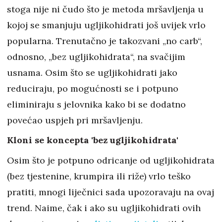
stoga nije ni čudo što je metoda mršavljenja u
kojoj se smanjuju ugljikohidrati još uvijek vrlo
popularna. Trenutačno je takozvani „no carb“,
odnosno, „bez ugljikohidrata“, na svačijim
usnama. Osim što se ugljikohidrati jako
reduciraju, po mogućnosti se i potpuno
eliminiraju s jelovnika kako bi se dodatno
povećao uspjeh pri mršavljenju.
Kloni se koncepta 'bez ugljikohidrata'
Osim što je potpuno odricanje od ugljikohidrata
(bez tjestenine, krumpira ili riže) vrlo teško
pratiti, mnogi liječnici sada upozoravaju na ovaj
trend. Naime, čak i ako su ugljikohidrati ovih