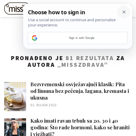
Sign in with Google
PRONAĐENO JE
81 REZULTATA
ZA
AUTORA
„MISSZDRAVA”
Bezvremenski osvježavajući klasik: Pita
od limuna bez pečenja, lagana, kremasta i
ukusna
01. RUJAN 2022.
Kako imati ravan trbuh sa 20, 30 i 40
godina: Što rade hormoni, kako se hraniti
i vježbati?