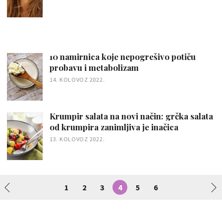
10 namirnica koje nepogrešivo potiču
probavu i metabolizam
14. KOLOVOZ 2022.
Krumpir salata na novi način: grčka salata
od krumpira zanimljiva je inačica
13. KOLOVOZ 2022.
1
2
3
4
5
6