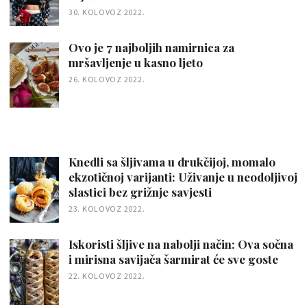
30. KOLOVOZ 2022.
Ovo je 7 najboljih namirnica za
mršavljenje u kasno ljeto
26. KOLOVOZ 2022.
Knedli sa šljivama u drukčijoj, momalo
ekzotičnoj varijanti: Uživanje u neodoljivoj
slastici bez grižnje savjesti
23. KOLOVOZ 2022.
Iskoristi šljive na nabolji način: Ova sočna
i mirisna savijača šarmirat će sve goste
22. KOLOVOZ 2022.