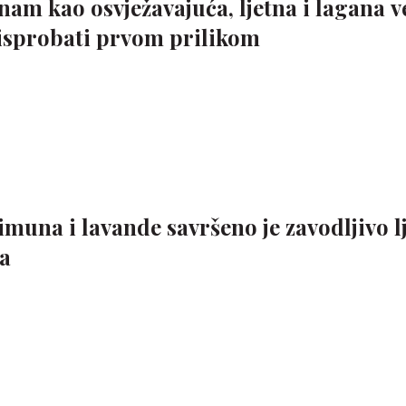
am kao osvježavajuća, ljetna i lagana v
isprobati prvom prilikom
muna i lavande savršeno je zavodljivo l
ta