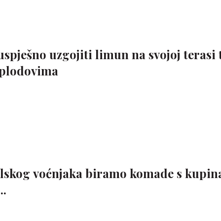
uspješno uzgojiti limun na svojoj terasi 
m plodovima
tilskog voćnjaka biramo komade s kupi
..