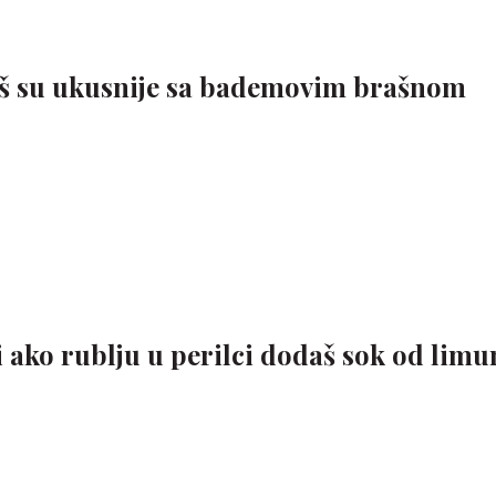
oš su ukusnije sa bademovim brašnom
i ako rublju u perilci dodaš sok od limu