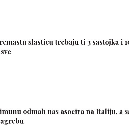
emastu slasticu trebaju ti 3 sastojka i 
 sve
limunu odmah nas asocira na Italiju, a 
Zagrebu