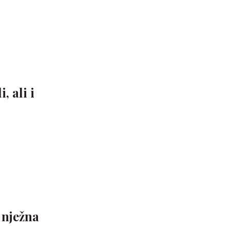
 ali i
 nježna