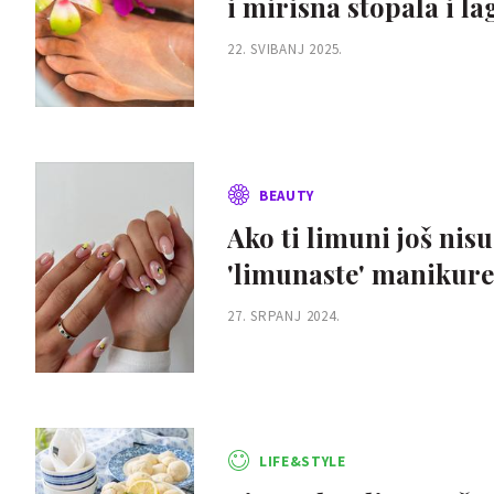
i mirisna stopala i la
22. SVIBANJ 2025.
BEAUTY
Ako ti limuni još nisu
'limunaste' manikure
27. SRPANJ 2024.
LIFE&STYLE