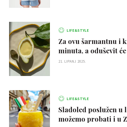
LIFE&STYLE
Za ovu šarmantnu i kr
minuta, a oduševit će
21. LIPANJ 2025.
LIFE&STYLE
Sladoled poslužen u 
možemo probati i u 