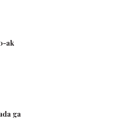
10-ak
sada ga