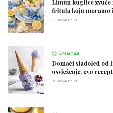
Limun kuglice zvuče n
fritula koju moramo 
23. SRPANJ 2023.
LIFE&STYLE
Domaći sladoled od li
osvježenje, evo recep
21. SRPANJ 2023.