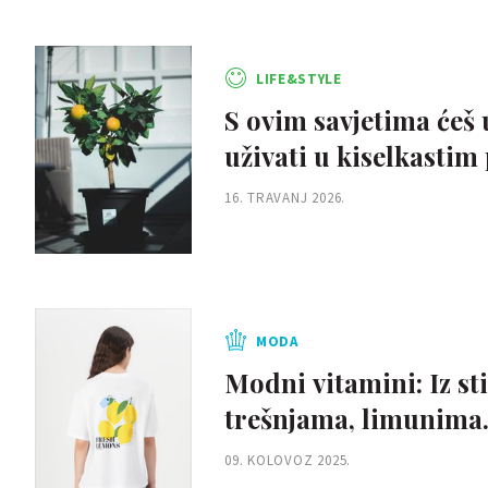
LIFE&STYLE
S ovim savjetima ćeš 
uživati u kiselkasti
16. TRAVANJ 2026.
MODA
Modni vitamini: Iz s
trešnjama, limunima.
09. KOLOVOZ 2025.