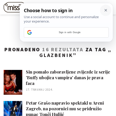
Sign in with Google
PRONAĐENO
16 REZULTATA
ZA TAG „
GLAZBENIK
”
Sin pomalo zaboravljene zvijezde iz serije
'Buffy ubojica vampira' danas je prava
faca
17. TRAVANJ 2024.
Petar Grašo napravio spektakl u Areni
Zagreb, na pozornici mu se pridružio
punac Tonči Huljić