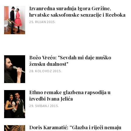
Izvanredna suradnja Igora Geržine,
hrvatske saksofonske senzacije i Reeboka
25. RUJAN 2015.
Božo Vrećo: "Sevdah mi daje muško
žensku dualnost"
28. KOLOVOZ 2015.
Ethno remake glazbena rapsodija u
izvedbi Ivana Jelića
29. SVIBANJ 2015.
Doris Karamatić: ''Glazba i riječi nemaju