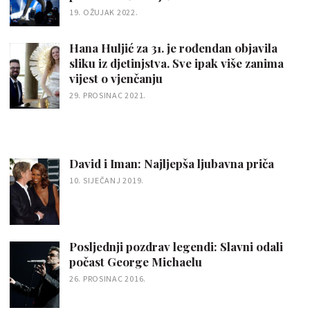
19. OŽUJAK 2022.
Hana Huljić za 31. je rođendan objavila
sliku iz djetinjstva. Sve ipak više zanima
vijest o vjenčanju
29. PROSINAC 2021.
David i Iman: Najljepša ljubavna priča
10. SIJEČANJ 2019.
Posljednji pozdrav legendi: Slavni odali
počast George Michaelu
26. PROSINAC 2016.