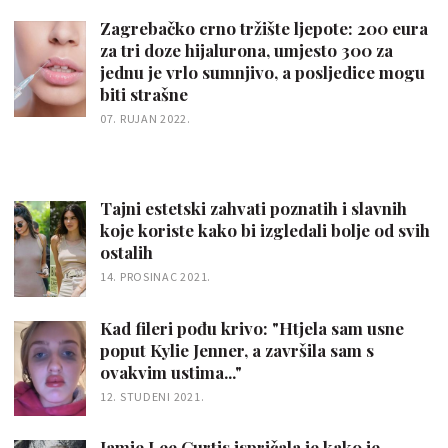
Zagrebačko crno tržište ljepote: 200 eura
za tri doze hijalurona, umjesto 300 za
jednu je vrlo sumnjivo, a posljedice mogu
biti strašne
07. RUJAN 2022.
Tajni estetski zahvati poznatih i slavnih
koje koriste kako bi izgledali bolje od svih
ostalih
14. PROSINAC 2021.
Kad fileri pođu krivo: "Htjela sam usne
poput Kylie Jenner, a završila sam s
ovakvim ustima..."
12. STUDENI 2021.
Jamie Lee Curtis ispričala je kako je