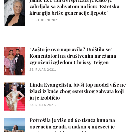
zabrljala sa zahvatom na licu: 'Estetska
kirurgija briše generacije ljepote'
06. STUDENI 2021.
"Zašto je ovo napravila? Uništila se"
Komentatori na društvenim mrežama
zgroženi izgledom Chrissy Teigen
28. RUJAN 2021.
Linda Evangelista, bivši top model više ne
izlazi iz kuće zbog estetskog zahvata koji
ju je izobličio
23. RUJAN 2021.
Potrošila je više od 60 tisuća kuna na
operaciju grudi, a nakon 9 mjeseci je