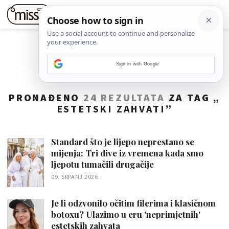
Sign in with Google
PRONAĐENO
24 REZULTATA
ZA TAG „
ESTETSKI ZAHVATI
”
Standard što je lijepo neprestano se
mijenja: Tri dive iz vremena kada smo
ljepotu tumačili drugačije
09. SRPANJ 2026.
Je li odzvonilo očitim filerima i klasičnom
botoxu? Ulazimo u eru 'neprimjetnih'
estetskih zahvata