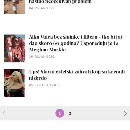
nastao neočekivan problem
04. RUJAN 2021.
Alka Vuica bez šminke i filtera - tko bi joj
dao skoro 60 godina? Uspoređuju je i s
Meghan Markle
10. RUJAN 2020.
Ups! Slavni estetski zahvati koji su krenuli
nizbrdo
05. LISTOPAD 2017.
1
2