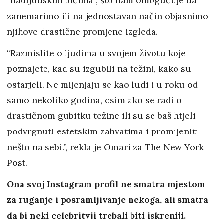
“nadljudskim bićima”, što nam omogućuje da
zanemarimo ili na jednostavan način objasnimo
njihove drastične promjene izgleda.
“Razmislite o ljudima u svojem životu koje
poznajete, kad su izgubili na težini, kako su
ostarjeli. Ne mijenjaju se kao ludi i u roku od
samo nekoliko godina, osim ako se radi o
drastičnom gubitku težine ili su se baš htjeli
podvrgnuti estetskim zahvatima i promijeniti
nešto na sebi.”, rekla je Omari za The New York
Post.
Ona svoj Instagram profil ne smatra mjestom
za ruganje i posramljivanje nekoga, ali smatra
da bi neki celebrityji trebali biti iskreniji.