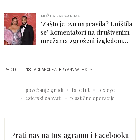
MOŽDA VAS ZANIMA
"Zašto je ovo napravila? Uništila
se" Komentatori na društvenim
mrežama zgroženi izgledom
Chrissy Teigen
PHOTO: INSTAGRAM@REALBRYANNAALEXIS
povećanje grudi
face lift
fox eye
estetski zahvati
plastične operacije
Prati nas na Instagramu i Facebooku