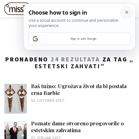
Sign in with Google
PRONAĐENO
24 REZULTATA
ZA TAG „
ESTETSKI ZAHVATI
”
Baš tužno: Ugrožava život da bi postala
crna Barbie
02. LISTOPAD 2017.
Poznate dame otvoreno progovorile o
estetskim zahvatima
27. OŽUJAK 2017.