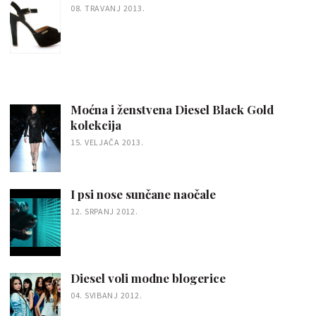
08. TRAVANJ 2013.
Moćna i ženstvena Diesel Black Gold
kolekcija
15. VELJAČA 2013.
I psi nose sunčane naočale
12. SRPANJ 2012.
Diesel voli modne blogerice
04. SVIBANJ 2012.