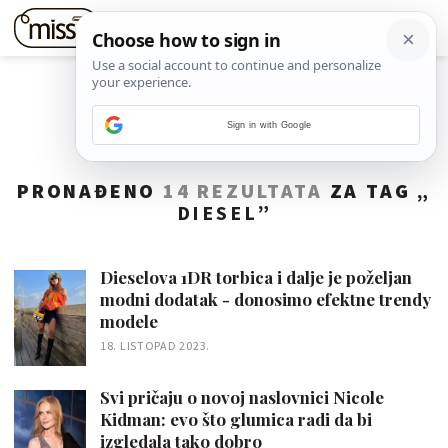
Sign in with Google
PRONAĐENO
14 REZULTATA
ZA TAG „
DIESEL
”
Dieselova 1DR torbica i dalje je poželjan
modni dodatak - donosimo efektne trendy
modele
18. LISTOPAD 2023.
Svi pričaju o novoj naslovnici Nicole
Kidman: evo što glumica radi da bi
izgledala tako dobro