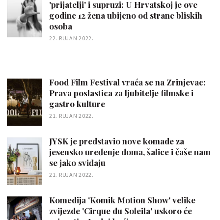
'prijatelji' i supruzi: U Hrvatskoj je ove
godine 12 žena ubijeno od strane bliskih
osoba
22. RUJAN 2022.
Food Film Festival vraća se na Zrinjevac:
Prava poslastica za ljubitelje filmske i
gastro kulture
21. RUJAN 2022.
JYSK je predstavio nove komade za
jesensko uređenje doma, šalice i čaše nam
se jako sviđaju
21. RUJAN 2022.
Komedija 'Komik Motion Show' velike
zvijezde 'Cirque du Soleila' uskoro će