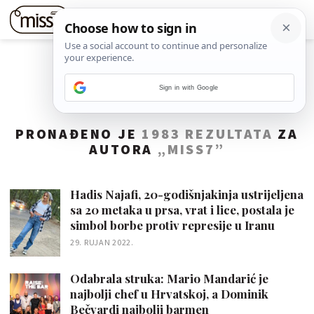
Sign in with Google
PRONAĐENO JE
1983 REZULTATA
ZA
AUTORA
„MISS7”
Hadis Najafi, 20-godišnjakinja ustrijeljena
sa 20 metaka u prsa, vrat i lice, postala je
simbol borbe protiv represije u Iranu
29. RUJAN 2022.
Odabrala struka: Mario Mandarić je
najbolji chef u Hrvatskoj, a Dominik
Bečvardi najbolji barmen