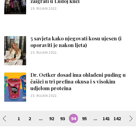
zaigrati u Ludoj kući
19. RUJAN 2022.
5 savjeta kako njegovati kosu ujesen (i
oporaviti je nakon ljeta)
15. RUJAN 2022.
Dr. Oetker dosad ima ohlađeni puding u
čašici u tri prefina okusa i s visokim
udjelom proteina
15. RUJAN 2022.
1
2
92
93
94
95
141
142
...
...