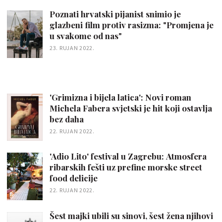
Poznati hrvatski pijanist snimio je
glazbeni film protiv rasizma: "Promjena je
u svakome od nas"
23. RUJAN 2022.
'Grimizna i bijela latica': Novi roman
Michela Fabera svjetski je hit koji ostavlja
bez daha
22. RUJAN 2022.
'Adio Lito' festival u Zagrebu: Atmosfera
ribarskih fešti uz prefine morske street
food delicije
22. RUJAN 2022.
Šest majki ubili su sinovi, šest žena njihovi