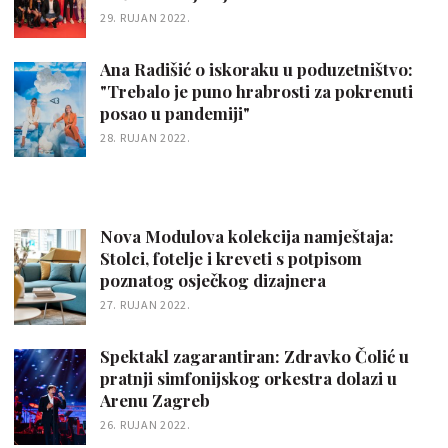
29. RUJAN 2022.
Ana Radišić o iskoraku u poduzetništvo:
"Trebalo je puno hrabrosti za pokrenuti
posao u pandemiji"
28. RUJAN 2022.
Nova Modulova kolekcija namještaja:
Stolci, fotelje i kreveti s potpisom
poznatog osječkog dizajnera
27. RUJAN 2022.
Spektakl zagarantiran: Zdravko Čolić u
pratnji simfonijskog orkestra dolazi u
Arenu Zagreb
26. RUJAN 2022.