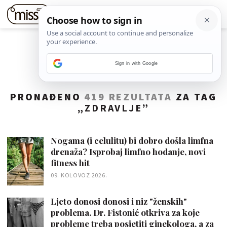
Sign in with Google
PRONAĐENO
419 REZULTATA
ZA TAG
„
ZDRAVLJE
”
Nogama (i celulitu) bi dobro došla limfna
drenaža? Isprobaj limfno hodanje, novi
fitness hit
09. KOLOVOZ 2026.
Ljeto donosi donosi i niz "ženskih"
problema. Dr. Fistonić otkriva za koje
probleme treba posjetiti ginekologa, a za