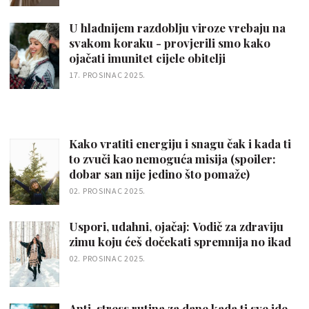
U hladnijem razdoblju viroze vrebaju na
svakom koraku - provjerili smo kako
ojačati imunitet cijele obitelji
17. PROSINAC 2025.
Kako vratiti energiju i snagu čak i kada ti
to zvuči kao nemoguća misija (spoiler:
dobar san nije jedino što pomaže)
02. PROSINAC 2025.
Uspori, udahni, ojačaj: Vodič za zdraviju
zimu koju ćeš dočekati spremnija no ikad
02. PROSINAC 2025.
Anti-stress rutina za dane kada ti sve ide