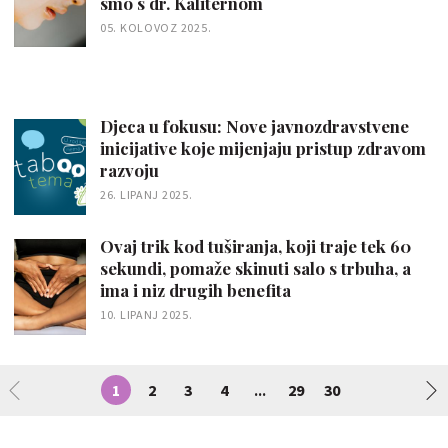
smo s dr. Kaliternom
05. KOLOVOZ 2025.
Djeca u fokusu: Nove javnozdravstvene
inicijative koje mijenjaju pristup zdravom
razvoju
26. LIPANJ 2025.
Ovaj trik kod tuširanja, koji traje tek 60
sekundi, pomaže skinuti salo s trbuha, a
ima i niz drugih benefita
10. LIPANJ 2025.
1
2
3
4
29
30
...