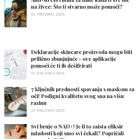
na živce: Što ti stvarno može pomoći?
02. PROSINAC 2025.
Deklaracije skincare proizvoda mogu biti
prilično zbunjujuće - ove aplikacije
pomoći će ti ih dešifrirati
31. KOLOVOZ 2025.
7 ključnih prednosti spavanja s maskom za
oči! Podigni kvalitetu svog sna na višu
razinu
17. KOLOVOZ 2025.
Svi bruje o NAD+! Je li to zaista eliksir
mladosti koji smo svi čekali? Popričali