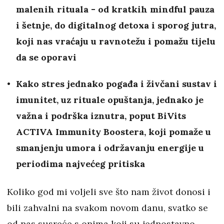
malenih rituala - od kratkih mindful pauza
i šetnje, do digitalnog detoxa i sporog jutra,
koji nas vraćaju u ravnotežu i pomažu tijelu
da se oporavi
Kako stres jednako pogađa i živčani sustav i
imunitet, uz rituale opuštanja, jednako je
važna i podrška iznutra, poput BiVits
ACTIVA Immunity Boostera, koji pomaže u
smanjenju umora i održavanju energije u
periodima najvećeg pritiska
Koliko god mi voljeli sve što nam život donosi i
bili zahvalni na svakom novom danu, svatko se
od nas susreće s onima koji su jednostavno