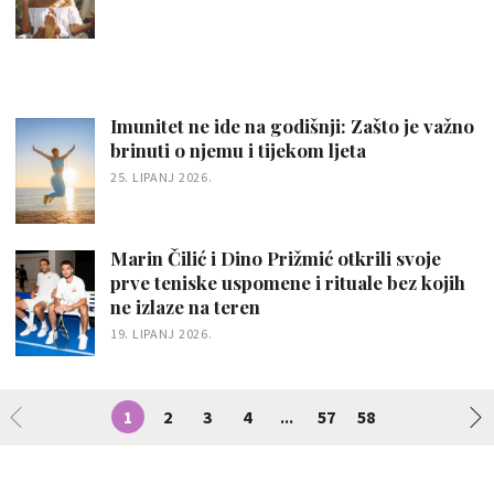
Imunitet ne ide na godišnji: Zašto je važno
brinuti o njemu i tijekom ljeta
25. LIPANJ 2026.
Marin Čilić i Dino Prižmić otkrili svoje
prve teniske uspomene i rituale bez kojih
ne izlaze na teren
19. LIPANJ 2026.
1
2
3
4
57
58
...