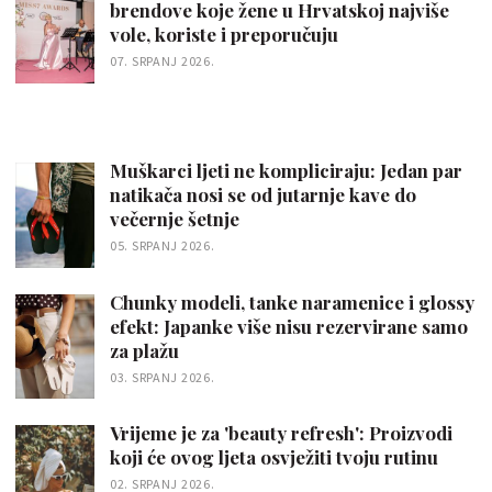
brendove koje žene u Hrvatskoj najviše
vole, koriste i preporučuju
07. SRPANJ 2026.
Muškarci ljeti ne kompliciraju: Jedan par
natikača nosi se od jutarnje kave do
večernje šetnje
05. SRPANJ 2026.
Chunky modeli, tanke naramenice i glossy
efekt: Japanke više nisu rezervirane samo
za plažu
03. SRPANJ 2026.
Vrijeme je za 'beauty refresh': Proizvodi
koji će ovog ljeta osvježiti tvoju rutinu
02. SRPANJ 2026.