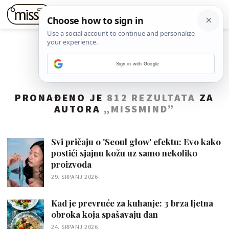
Sign in with Google
PRONAĐENO JE
812 REZULTATA
ZA
AUTORA
„MISSMIND”
Svi pričaju o 'Seoul glow' efektu: Evo kako
postići sjajnu kožu uz samo nekoliko
proizvoda
29. SRPANJ 2026.
Kad je prevruće za kuhanje: 3 brza ljetna
obroka koja spašavaju dan
24. SRPANJ 2026.