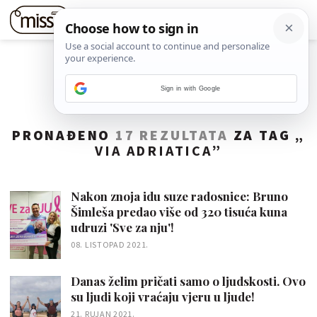
Sign in with Google
PRONAĐENO
17 REZULTATA
ZA TAG „
VIA ADRIATICA
”
Nakon znoja idu suze radosnice: Bruno
Šimleša predao više od 320 tisuća kuna
udruzi 'Sve za nju'!
08. LISTOPAD 2021.
Danas želim pričati samo o ljudskosti. Ovo
su ljudi koji vraćaju vjeru u ljude!
21. RUJAN 2021.