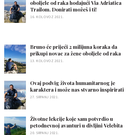
oboljele od raka hodajući Via Adriatica
Trailom. Donirati možeš i ti!
16. KOLOVOZ 2021.
Bruno će prijeći 2 milijuna koraka da
prikupi novac za žene oboljele od raka
13. KOLOVOZ 2021.
Ovaj podvig života humanitarnog je
karaktera i može nas stvarno inspirirati
27. SRPANJ 2021.
Životne lekcije koje sam potvrdio u
petodnevnoj avanturi u divljini Velebita
20. SRPANJ 2021.