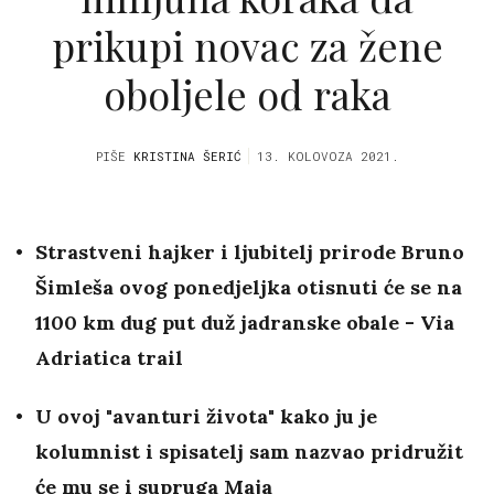
prikupi novac za žene
oboljele od raka
PIŠE
KRISTINA ŠERIĆ
13. KOLOVOZA 2021.
Strastveni hajker i ljubitelj prirode Bruno
Šimleša ovog ponedjeljka otisnuti će se na
1100 km dug put duž jadranske obale - Via
Adriatica trail
U ovoj "avanturi života" kako ju je
kolumnist i spisatelj sam nazvao pridružit
će mu se i supruga Maja