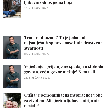
ljubavni odnos jedna boja
15. VELJAČA 2022.
Tram 11 otkazani? To je jedan od
najsmiješnih spinova naše lude društvene
stvarnosti
01. VELJAČA 2022.
Vrijeđanje i prijetnje ne spadaju u slobodu
govora, već u govor mržnje! Nema ali...
25. SIJEČANJ 2022.
Otišla je personifikacija inspiracije i volje
za životom. Ali njezina ljubav i misija nisu
nestale!