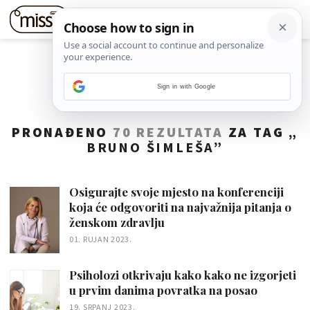
Sign in with Google
PRONAĐENO
70 REZULTATA
ZA TAG „
BRUNO ŠIMLEŠA
”
Osigurajte svoje mjesto na konferenciji
koja će odgovoriti na najvažnija pitanja o
ženskom zdravlju
01. RUJAN 2023.
Psiholozi otkrivaju kako kako ne izgorjeti
u prvim danima povratka na posao
19. SRPANJ 2023.