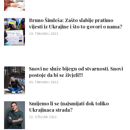
Bruno Šimleša: Zašto slabije pratimo
vijesti iz Ukrajine i što to govori o nama?
19. TRAVANJ 2022.
Snovi ne služe bijegu od stvarnosti. Snovi
postoje da bi se živjeli!!!
05. TRAVANJ 2022.
Smijemo li se (na)smijati dok toliko
Ukrajinaca strada?
22. OŽUJAK 2022.