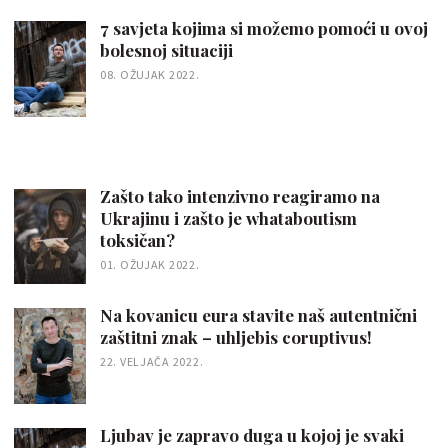
7 savjeta kojima si možemo pomoći u ovoj
bolesnoj situaciji
08. OŽUJAK 2022.
Zašto tako intenzivno reagiramo na
Ukrajinu i zašto je whataboutism
toksičan?
01. OŽUJAK 2022.
Na kovanicu eura stavite naš autentnični
zaštitni znak – uhljebis coruptivus!
22. VELJAČA 2022.
Ljubav je zapravo duga u kojoj je svaki