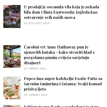
U prodaji je osvanula vila koja je nekada
bila dom Clinta Eastwooda: izgleda kao
ostvarenje svih naših snova
24. KOLOVOZ 2024.
Čarobni vrt Anne Hathaway pun je
sjenovith kutaka - kako stvoriti hlad s
pergolama punim cvijeća savjetuju
dizajneri
30. SRPANJ 2024.
Pepco ima super kolekciju Exotic Patio sa
šarenim tanjurima i čašama: Svaki komad
priziva ljeto
04. SVIBANJ 2024.
Veličanstvenu 'kadu s pogledom' iz stare