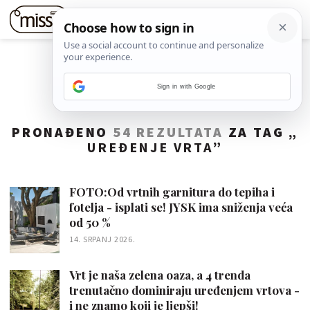
Sign in with Google
PRONAĐENO
54 REZULTATA
ZA TAG „
UREĐENJE VRTA
”
FOTO:Od vrtnih garnitura do tepiha i
fotelja - isplati se! JYSK ima sniženja veća
od 50 %
14. SRPANJ 2026.
Vrt je naša zelena oaza, a 4 trenda
trenutačno dominiraju uređenjem vrtova -
i ne znamo koji je ljepši!