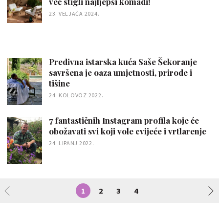
već stigli najljepši komadi!
23. VELJAČA 2024.
Predivna istarska kuća Saše Šekoranje
savršena je oaza umjetnosti, prirode i
tišine
24. KOLOVOZ 2022.
7 fantastičnih Instagram profila koje će
obožavati svi koji vole cvijeće i vrtlarenje
24. LIPANJ 2022.
1
2
3
4