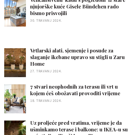
njujorške kuće Gisele Bündchen rado
bismo prisvojili
30. TRAVANJ 2024.
Vrtlarski alati, sjemenje i posude za
slaganje ikebane upravo su stigli u Zaru
Home
27. TRAVANJ 2024.
7 stvari neophodnih za terasu ili vrt u
kojem ćeš obožavati provoditi vrijeme
18. TRAVANJ 2024.
Uz proljeće pred vratima, vrijeme je da
ušminkamo terase i balkone: u IKEA-u su