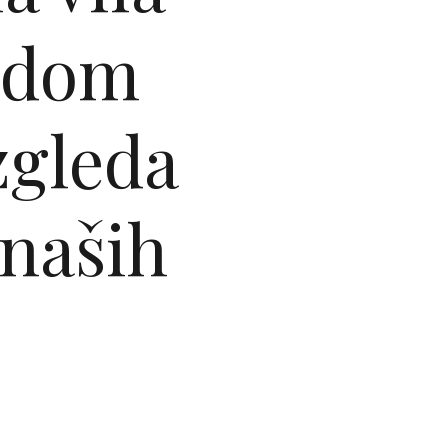
a dom
zgleda
 naših