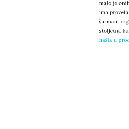
malo je onih
ima provela
šarmantnog 
stoljetna ku
našla u prod