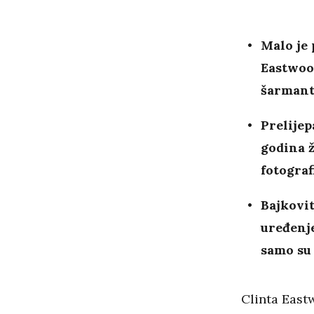
Malo je 
Eastwoo
šarmant
Prelijep
godina ž
fotograf
Bajkovit
uređenje
samo su
Clinta East