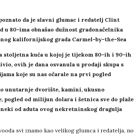
poznato da je slavni glumac i redatelj Clint
d u 80-ima obnašao dužnost gradonačelnika
nog kalifornijskog grada Carmel-by-the-Sea
a stoljetna kuća u kojoj je tijekom 80-ih i 90-ih
ivio, ovih je dana osvanula u prodaji skupa s
ijama koje su nas očarale na prvi pogled
o unutarnje dvorište, kamini, ukusno
, pogled od milijun dolara i šetnica sve do plaže
 neki od aduta ovog nekretninskog dragulja
wooda svi znamo kao velikog glumca i redatelja, no