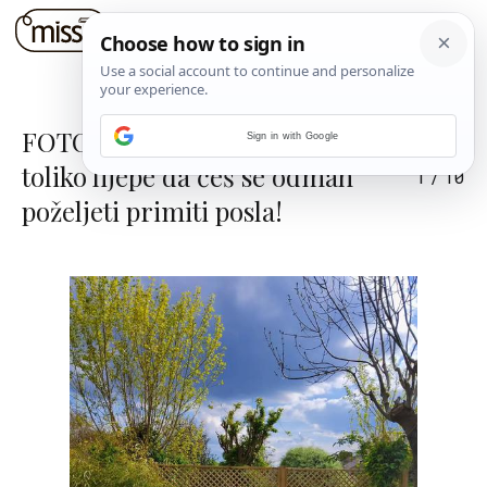
FOTO: pronašli smo vrtove
Sign in with Google
toliko lijepe da ćeš se odmah
1
/
10
poželjeti primiti posla!