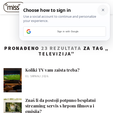
Sign in with Google
PRONAĐENO
23 REZULTATA
ZA TAG „
TELEVIZIJA
”
Koliki TV vam zaista treba?
01. SRPANJ 2026.
Znaš li da postoji potpuno besplatni
streaming servis s hrpom filmova i
emisija?