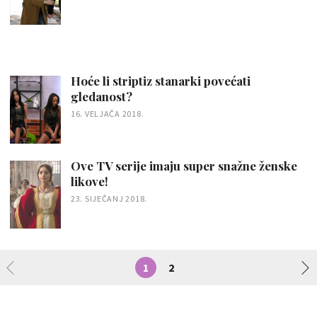
Hoće li striptiz stanarki povećati
gledanost?
16. VELJAČA 2018.
Ove TV serije imaju super snažne ženske
likove!
23. SIJEČANJ 2018.
1
2