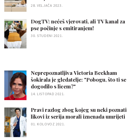
28. VELJAČA 2023.
DogTV: nećeš vjerovati, ali TV kanal za
pse počinje s emitiranjem!
30. STUDENI 2021.
Neprepoznatljiva Victoria Beckham
šokirala je gledatelje: "Pobogu, što ti se
dogodilo s licem?"
14. LISTOPAD 2021.
Pravi razlog zbog kojeg su neki poznati
likovi iz serija morali iznenada umrijeti
01. KOLOVOZ 2021.