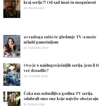
kraj serije?! Od sad imaš tu mogućnost
16. RUJAN 2019.
10 razloga zašto te gledanje TV-a može
učiniti pametnijom
22. SIJEČANJ 2019.
Ovo je 6 najdugovječnijih serija, jesu li ti
već dosadile?
18. STUDENI 2018.
Čeka nas uzbudljiva godina TV serija,
odabrali smo one koje najviše obećavaju
02. RUJAN 2018.