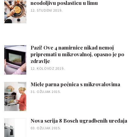
neodoljivu poslasticu u limu
12. STUDENI 2019.
Pazi! Ove 4 namirnice nikad nemoj
pripremati u mikrovalnoj, opasno je po
zdravlje
12. KOLOVOZ 2019.
Miele parna pećnica s mikrovalovima
31. OŽUJAK 2015.
Nova serija 8 Bosch ugradbenih uređaja
03. OŽUJAK 2015.