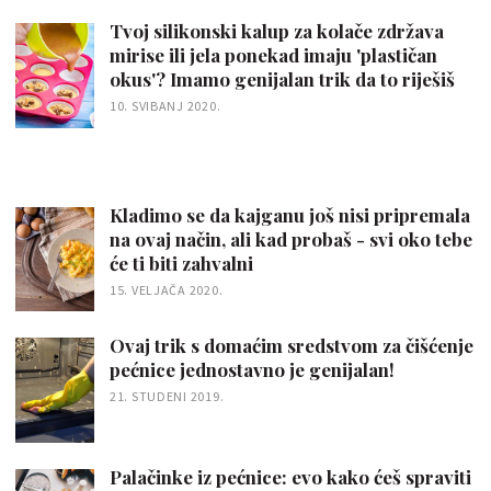
Tvoj silikonski kalup za kolače zdržava
mirise ili jela ponekad imaju 'plastičan
okus'? Imamo genijalan trik da to riješiš
10. SVIBANJ 2020.
Kladimo se da kajganu još nisi pripremala
na ovaj način, ali kad probaš - svi oko tebe
će ti biti zahvalni
15. VELJAČA 2020.
Ovaj trik s domaćim sredstvom za čišćenje
pećnice jednostavno je genijalan!
21. STUDENI 2019.
Palačinke iz pećnice: evo kako ćeš spraviti