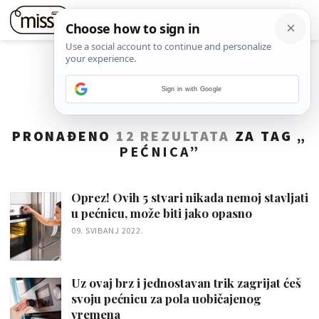
Sign in with Google
PRONAĐENO
12 REZULTATA
ZA TAG „
PEĆNICA
”
Oprez! Ovih 5 stvari nikada nemoj stavljati
u pećnicu, može biti jako opasno
09. SVIBANJ 2022.
Uz ovaj brz i jednostavan trik zagrijat ćeš
svoju pećnicu za pola uobičajenog
vremena