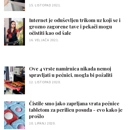
15. LISTOPAD 2021.
Internet je oduševljen trikom uz koji se i
grozno zagorene tave i pekači mogu
očistiti kao od šale
16. VELJAČA 2021.
Ove 4 vrste namirnica nikada nemoj
spravljati u pećnici, mogla bi požaliti
12. LISTOPAD 2020.
Čistile smo jako zaprljana vrata pećnice
tabletom za perilicu posuđa - evo kako je
prošlo
10. LIPANJ 2020.