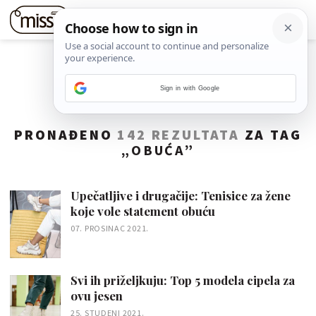
Sign in with Google
PRONAĐENO
142 REZULTATA
ZA TAG
„
OBUĆA
”
Upečatljive i drugačije: Tenisice za žene
koje vole statement obuću
07. PROSINAC 2021.
Svi ih priželjkuju: Top 5 modela cipela za
ovu jesen
25. STUDENI 2021.