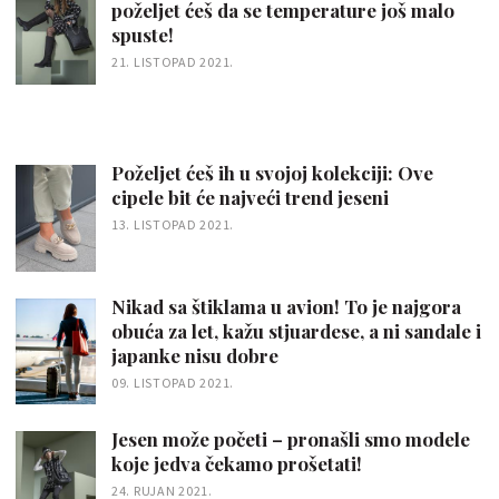
poželjet ćeš da se temperature još malo
spuste!
21. LISTOPAD 2021.
Poželjet ćeš ih u svojoj kolekciji: Ove
cipele bit će najveći trend jeseni
13. LISTOPAD 2021.
Nikad sa štiklama u avion! To je najgora
obuća za let, kažu stjuardese, a ni sandale i
japanke nisu dobre
09. LISTOPAD 2021.
Jesen može početi – pronašli smo modele
koje jedva čekamo prošetati!
24. RUJAN 2021.