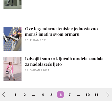
Ove legendarne tenisice jednostavno
moraš imati u svom ormaru
20. RUJAN 2021.
Izdvojili smo 10 ključnih modela sandala
za nadolazeće ljeto
24. SVIBANJ 2021.
1
2
4
5
6
7
10
11
...
...