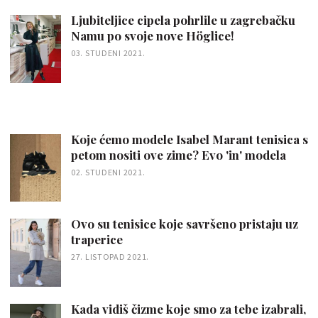
Ljubiteljice cipela pohrlile u zagrebačku
Namu po svoje nove Höglice!
03. STUDENI 2021.
Koje ćemo modele Isabel Marant tenisica s
petom nositi ove zime? Evo 'in' modela
02. STUDENI 2021.
Ovo su tenisice koje savršeno pristaju uz
traperice
27. LISTOPAD 2021.
Kada vidiš čizme koje smo za tebe izabrali,