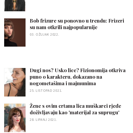
Bob frizure su ponovno u trendu: Frizeri
su nam otkrili najpopularnije
03. OŽUJAK 2022.
Dugi nos? Usko lice? Fizionomija otkriva
puno o karakteru, dokazano na
nogometašima i majmunima
25. LISTOPAD 2021.
Žene s ovim crtama lica muškarci rjeđe
doživljavaju kao 'materijal za suprugu'
28. LIPANJ 2021.