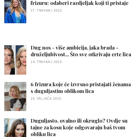
frizuru: odaberi razdjeljak koji ti pristaje
27. TRAVANJ 2020.
Dug nos - više ambicija, jaka brada -
druželjubivost... Što sve otkrivaju crte lica
14. TRAVANJ 2020.
6 frizura koje će izvrsno pristajati ženama
s duguljastim oblikom lica
26. VELJAČA 2020.
Duguljasto, ovalno ili okruglo? Ovdje su
tajne za kosu koje odgovaraju baš tvom
obliku lica