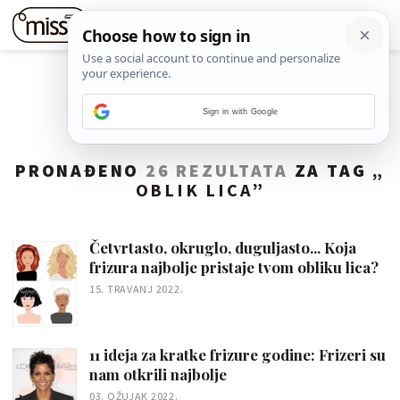
Sign in with Google
PRONAĐENO
26 REZULTATA
ZA TAG „
OBLIK LICA
”
Četvrtasto, okruglo, duguljasto... Koja
frizura najbolje pristaje tvom obliku lica?
15. TRAVANJ 2022.
11 ideja za kratke frizure godine: Frizeri su
nam otkrili najbolje
03. OŽUJAK 2022.