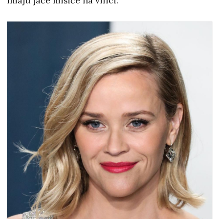
imaju jače mišiće na vilici.