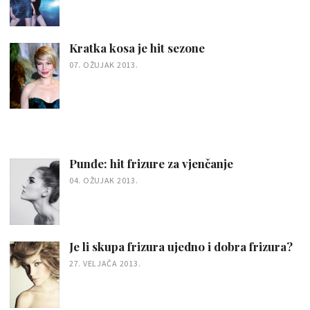
Kratka kosa je hit sezone
07. OŽUJAK 2013.
Punđe: hit frizure za vjenčanje
04. OŽUJAK 2013.
Je li skupa frizura ujedno i dobra frizura?
27. VELJAČA 2013.