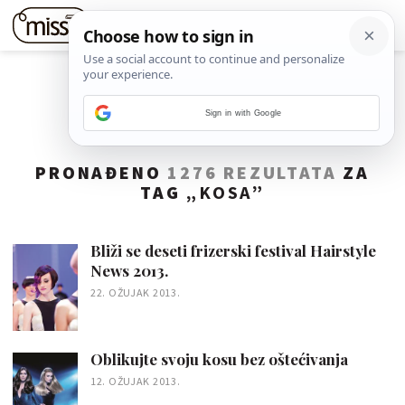
Sign in with Google
PRONAĐENO
1276 REZULTATA
ZA
TAG „
KOSA
”
Bliži se deseti frizerski festival Hairstyle
News 2013.
22. OŽUJAK 2013.
Oblikujte svoju kosu bez oštećivanja
12. OŽUJAK 2013.