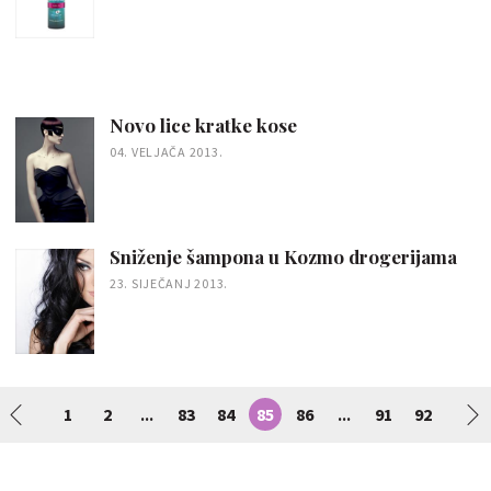
Novo lice kratke kose
04. VELJAČA 2013.
Sniženje šampona u Kozmo drogerijama
23. SIJEČANJ 2013.
1
2
83
84
85
86
91
92
...
...