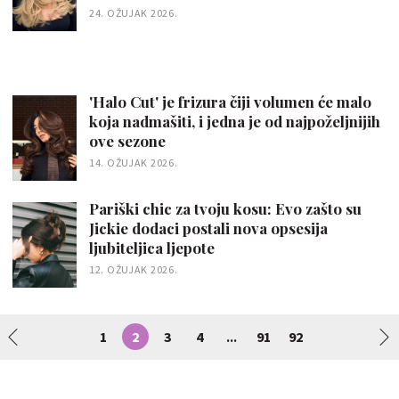
24. OŽUJAK 2026.
'Halo Cut' je frizura čiji volumen će malo
koja nadmašiti, i jedna je od najpoželjnijih
ove sezone
14. OŽUJAK 2026.
Pariški chic za tvoju kosu: Evo zašto su
Jickie dodaci postali nova opsesija
ljubiteljica ljepote
12. OŽUJAK 2026.
1
2
3
4
91
92
...