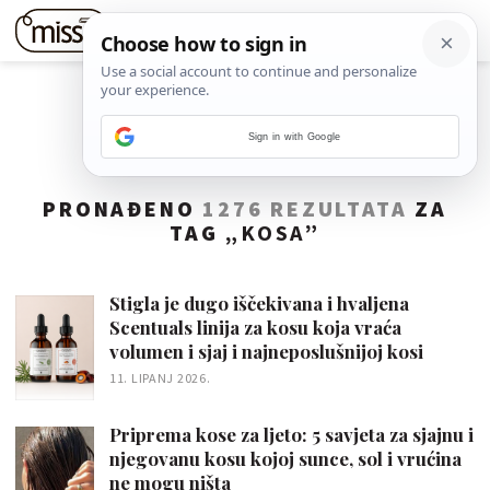
Sign in with Google
PRONAĐENO
1276 REZULTATA
ZA
TAG „
KOSA
”
Stigla je dugo iščekivana i hvaljena
Scentuals linija za kosu koja vraća
volumen i sjaj i najneposlušnijoj kosi
11. LIPANJ 2026.
Priprema kose za ljeto: 5 savjeta za sjajnu i
njegovanu kosu kojoj sunce, sol i vrućina
ne mogu ništa