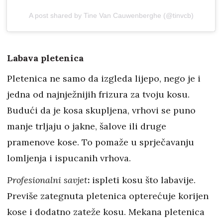
A post shared by Tine Van Cauwenberghe (@tinvcb)
Labava pletenica
Pletenica ne samo da izgleda lijepo, nego je i
jedna od najnježnijih frizura za tvoju kosu.
Budući da je kosa skupljena, vrhovi se puno
manje trljaju o jakne, šalove ili druge
pramenove kose. To pomaže u sprječavanju
lomljenja i ispucanih vrhova.
Profesionalni savjet
:
ispleti kosu što labavije.
Previše zategnuta pletenica opterećuje korijen
kose i dodatno zateže kosu. Mekana pletenica