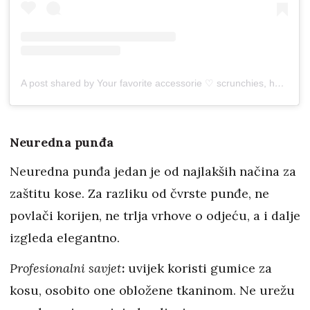
A post shared by Your favorite accessorie ♡ scrunchies, hairclaws & hairstyles (@everydayscrunchie)
Neuredna punđa
Neuredna punđa jedan je od najlakših načina za
zaštitu kose. Za razliku od čvrste punđe, ne
povlači korijen, ne trlja vrhove o odjeću, a i dalje
izgleda elegantno.
Profesionalni savjet
:
uvijek koristi gumice za
kosu, osobito one obložene tkaninom. Ne urežu