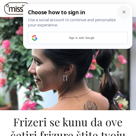
Sign in with Google
Frizeri se kunu da ove
četiri frizure štite tvoju