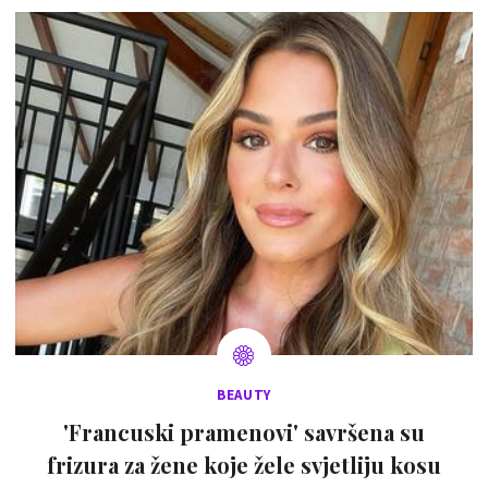
BEAUTY
'Francuski pramenovi' savršena su
frizura za žene koje žele svjetliju kosu