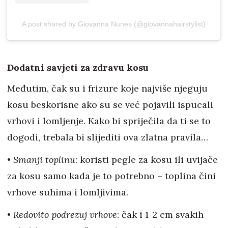
A post shared by Giovanna Nunes (@giovannahairstylist)
Dodatni savjeti za zdravu kosu
Međutim, čak su i frizure koje najviše njeguju
kosu beskorisne ako su se već pojavili ispucali
vrhovi i lomljenje. Kako bi spriječila da ti se to
dogodi, trebala bi slijediti ova zlatna pravila…
•
Smanji toplinu
: koristi pegle za kosu ili uvijače
za kosu samo kada je to potrebno – toplina čini
vrhove suhima i lomljivima.
•
Redovito podrezuj vrhove
: čak i 1-2 cm svakih