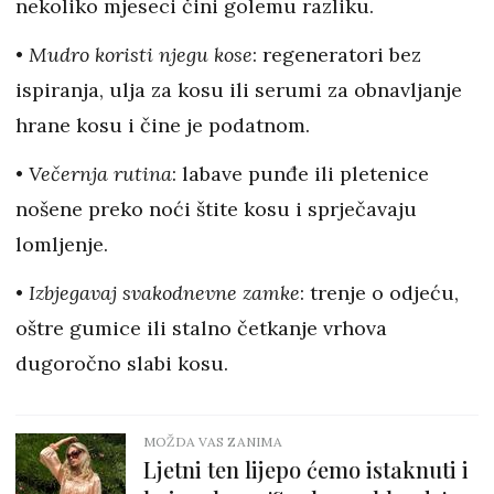
nekoliko mjeseci čini golemu razliku.
•
Mudro koristi njegu kose
: regeneratori bez
ispiranja, ulja za kosu ili serumi za obnavljanje
hrane kosu i čine je podatnom.
•
Večernja rutina
: labave punđe ili pletenice
nošene preko noći štite kosu i sprječavaju
lomljenje.
•
Izbjegavaj svakodnevne zamke
: trenje o odjeću,
oštre gumice ili stalno četkanje vrhova
dugoročno slabi kosu.
MOŽDA VAS ZANIMA
Ljetni ten lijepo ćemo istaknuti i